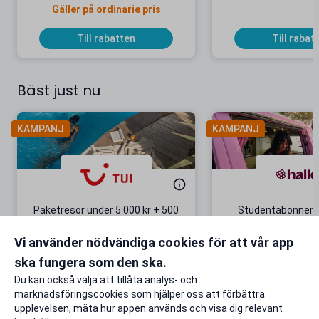
Gäller på ordinarie pris
Till rabatten
Till rabat
Bäst just nu
KAMPANJ
KAMPANJ
Paketresor under 5 000 kr + 500
Studentabonnema
kr studentrabatt
kr/mån i 5 m
Vi använder nödvändiga cookies för att vår app
Gäller även på redan prissänkta
+ 20 GB extr
resor
ska fungera som den ska.
Till rabatten
Till rabat
Du kan också välja att tillåta analys- och
marknadsföringscookies som hjälper oss att förbättra
upplevelsen, mäta hur appen används och visa dig relevant