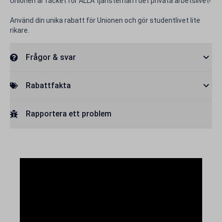
Unionen är facket för ALLA tjänstemän i det privata arbetslivet!
Använd din unika rabatt för Unionen och gör studentlivet lite
rikare.
Frågor & svar
Rabattfakta
Rapportera ett problem