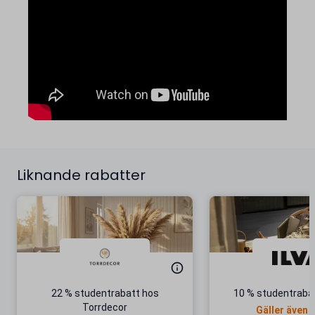
Liknande rabatter
22 % studentrabatt hos
10 % studentrabat
Torrdecor
Gäller även 