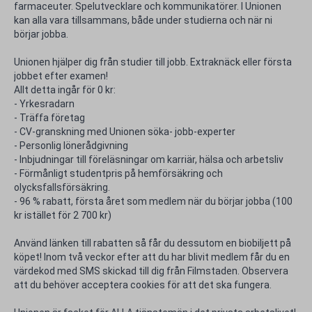
farmaceuter. Spelutvecklare och kommunikatörer. I Unionen
kan alla vara tillsammans, både under studierna och när ni
börjar jobba.
Unionen hjälper dig från studier till jobb. Extraknäck eller första
jobbet efter examen!
Allt detta ingår för 0 kr:
- Yrkesradarn
- Träffa företag
- CV-granskning med Unionen söka- jobb-experter
- Personlig lönerådgivning
- Inbjudningar till föreläsningar om karriär, hälsa och arbetsliv
- Förmånligt studentpris på hemförsäkring och
olycksfallsförsäkring.
- 96 % rabatt, första året som medlem när du börjar jobba (100
kr istället för 2 700 kr)
Använd länken till rabatten så får du dessutom en biobiljett på
köpet! Inom två veckor efter att du har blivit medlem får du en
värdekod med SMS skickad till dig från Filmstaden. Observera
att du behöver acceptera cookies för att det ska fungera.