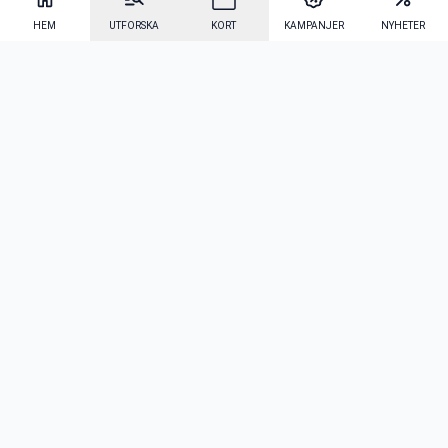
HEM
UTFORSKA
KORT
KAMPANJER
NYHETER
Mecenat Alumni
·
Seniordays
·
Mecenat Talang
·
TraineeGuiden
Svenska
(sv)