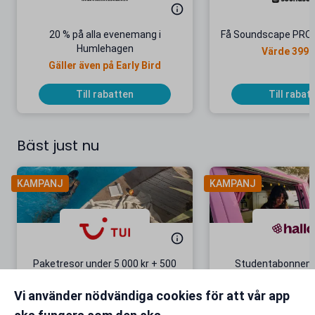
20 % på alla evenemang i
Få Soundscape PRO gr
Humlehagen
Värde 399 k
Gäller även på Early Bird
Till rabatten
Till rabat
Bäst just nu
KAMPANJ
KAMPANJ
Paketresor under 5 000 kr + 500
Studentabonnema
kr studentrabatt
kr/mån i 5 m
Vi använder nödvändiga cookies för att vår app
Gäller även på redan prissänkta
+ 20 GB extr
resor