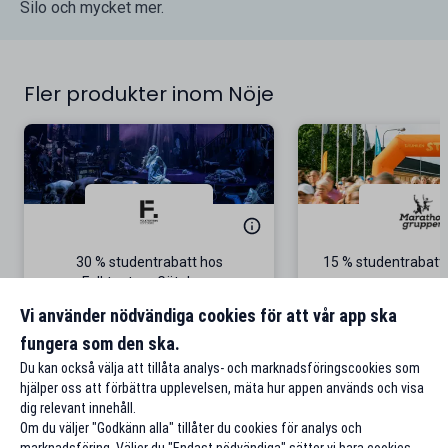
Silo och mycket mer.
Fler produkter inom Nöje
30 % studentrabatt hos
15 % studentrabatt 
Folkteatern Göteborg
5 september i S
Gäller på föreställningen The Black
Vi använder nödvändiga cookies för att vår app ska
Rider
fungera som den ska.
Till rabatten
Till rabat
Du kan också välja att tillåta analys- och marknadsföringscookies som
hjälper oss att förbättra upplevelsen, mäta hur appen används och visa
dig relevant innehåll.
Om du väljer "Godkänn alla" tillåter du cookies för analys och