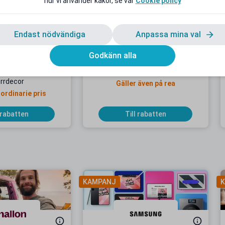
hur vi använder kakor, se vår
Cookie policy
Endast nödvändiga
Anpassa mina val
Godkänn alla
dentrabatt hos
10 % studentrabatt hos ILVA
rrdecor
Gäller även på rea
 ordinarie pris
 rabatten
Till rabatten
KAMPANJ
K