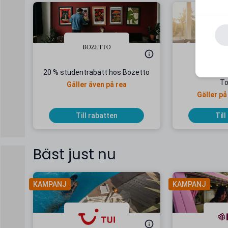
20 % studentrabatt hos Bozetto
22 % stu
To
Gäller även på rea
Gäller på
Till rabatten
Till
Bäst just nu
KAMPANJ
KAMPANJ