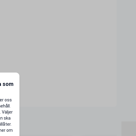
ra som
per oss
ehåll.
 Väljer
en ska
llåter.
 mer om