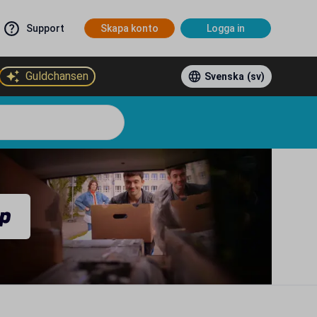
Support
Skapa konto
Logga in
Guldchansen
Svenska
(sv)