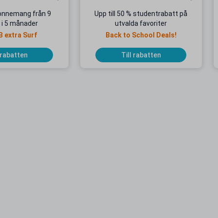
onnemang från 9
Upp till 50 % studentrabatt på
 i 5 månader
utvalda favoriter
B extra Surf
Back to School Deals!
 rabatten
Till rabatten