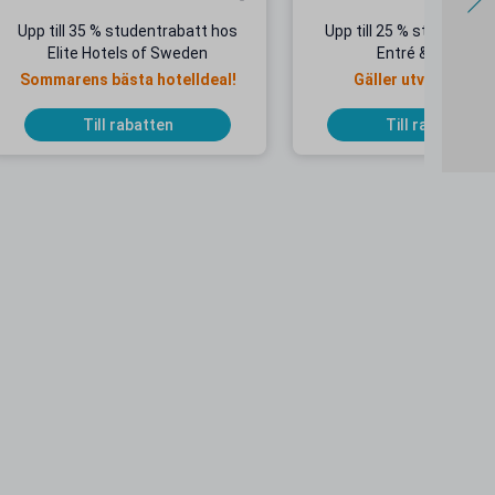
Upp till 35 % studentrabatt hos
Upp till 25 % studentrab
Elite Hotels of Sweden
Entré & Åkpass
Sommarens bästa hotelldeal!
Gäller utvalda dat
Till rabatten
Till rabatten