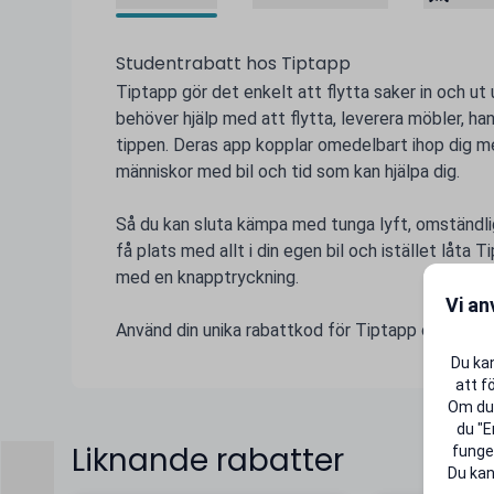
Studentrabatt hos Tiptapp
Tiptapp gör det enkelt att flytta saker in och ut
behöver hjälp med att flytta, leverera möbler, ha
tippen. Deras app kopplar omedelbart ihop dig me
människor med bil och tid som kan hjälpa dig.
Så du kan sluta kämpa med tunga lyft, omständlig
få plats med allt i din egen bil och istället låta T
med en knapptryckning.
Vi an
Använd din unika rabattkod för Tiptapp och gör stu
Du kan
att f
Om du 
du "E
Liknande rabatter
funger
Du kan