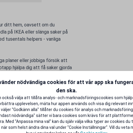
 ur ditt hem, oavsett om du
ndla på IKEA eller slänga saker på
d tusentals helpers - vanliga
a planer eller jobbiga försök att
iptapp hjälpa dig att få saker gjorda
vänder nödvändiga cookies för att vår app ska funge
dentlivet lite rikare.
den ska.
 också välja att tillåta analys- och marknadsföringscookies som hjäl
örbättra upplevelsen, mäta hur appen används och visa dig relevant inn
väljer "Godkänn alla" tillåter du cookies för analys och marknadsföring.
ndast nödvändiga" sätter vi bara cookies som krävs för att plattform
a. Med "Anpassa mina val" kan du själv välja vilka typer av cookies du ti
 när som helst ändra dina val under "Cookie Inställningar". Vill du veta