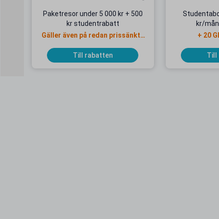
Paketresor under 5 000 kr + 500
Studentab
kr studentrabatt
kr/mån
Gäller även på redan prissänkta
+ 20 G
resor
Till rabatten
Till