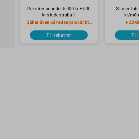
Paketresor under 5 000 kr + 500
Studentab
kr studentrabatt
kr/mån
Gäller även på redan prissänkta
+ 20 G
resor
Till rabatten
Till