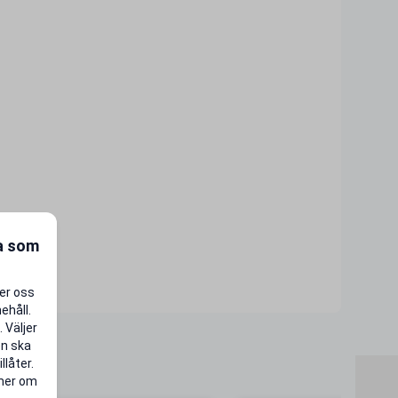
ra som
per oss
ehåll.
 Väljer
en ska
llåter.
 mer om