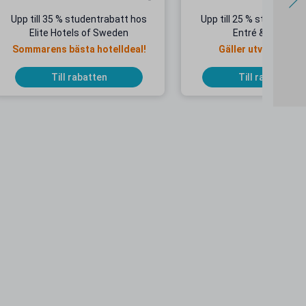
Upp till 35 % studentrabatt hos
Upp till 25 % studentrab
Elite Hotels of Sweden
Entré & Åkpass
Sommarens bästa hotelldeal!
Gäller utvalda dat
Till rabatten
Till rabatten