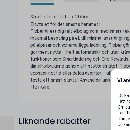
Studentrabatt hos Tibber
Elavtalet för det smarta hemmet!
Tibber är ett digitalt elbolag som med smart tek
maximal besparing på el, till minimal ansträngning
på elpriser och schemalägga laddning, Tibber gör d
gör mest nytta – helt automatiskt och utan krå
funktioner som Smartladdning och Grid Rewards, 
din elförbrukning genom att stötta elnätet. Tibbe
uppsägningstid eller dolda avgifter – allt för att 
Vi an
testa ett smart elavtal. Använd din unika rabattk
lite rikare.
Du kan
att f
Om du 
du "E
Liknande rabatter
funger
Du kan