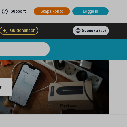
Support
Skapa konto
Logga in
Guldchansen
Svenska
(sv)