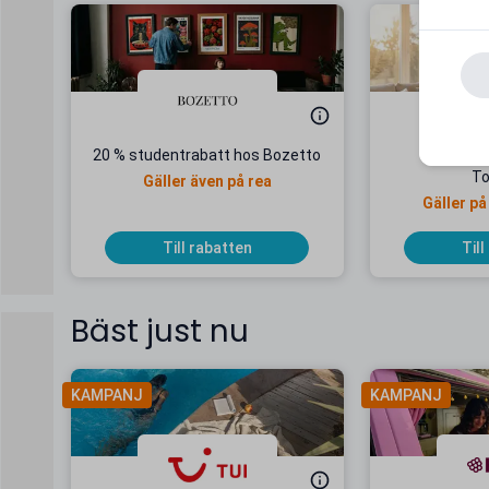
20 % studentrabatt hos Bozetto
22 % stu
To
Gäller även på rea
Gäller på
Till rabatten
Till
Bäst just nu
KAMPANJ
KAMPANJ