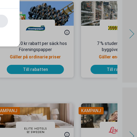
Upp till 10 kr rabatt per säck hos
7 % studentrabatt 
Föreningspapper
byggöverskott.se
Gäller på ordinarie priser
Gäller endast onli
Till rabatten
Till rabatten
AMPANJ
KAMPANJ