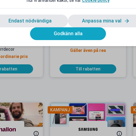
hur vi använder kakor, se vår
Cookie policy
Endast nödvändiga
Anpassa mina val
Godkänn alla
dentrabatt hos
10 % studentrabatt hos ILVA
rrdecor
Gäller även på rea
 ordinarie pris
 rabatten
Till rabatten
KAMPANJ
K