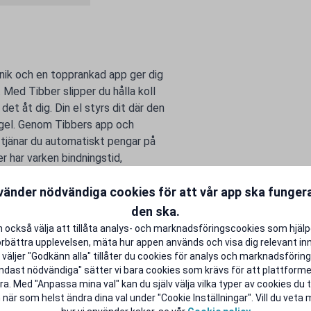
nik och en topprankad app ger dig
. Med Tibber slipper du hålla koll
et åt dig. Din el styrs dit där den
ngel. Genom Tibbers app och
tjänar du automatiskt pengar på
r har varken bindningstid,
det ska vara enkelt för dig att
vänder nödvändiga cookies för att vår app ska funge
od för Tibber och gör studentlivet
den ska.
 också välja att tillåta analys- och marknadsföringscookies som hjäl
örbättra upplevelsen, mäta hur appen används och visa dig relevant inn
väljer "Godkänn alla" tillåter du cookies för analys och marknadsföring.
ndast nödvändiga" sätter vi bara cookies som krävs för att plattform
a. Med "Anpassa mina val" kan du själv välja vilka typer av cookies du ti
 när som helst ändra dina val under "Cookie Inställningar". Vill du veta