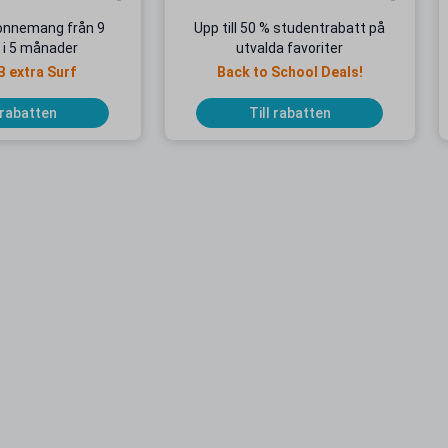
onnemang från 9
Upp till 50 % studentrabatt på
 i 5 månader
utvalda favoriter
B extra Surf
Back to School Deals!
 rabatten
Till rabatten