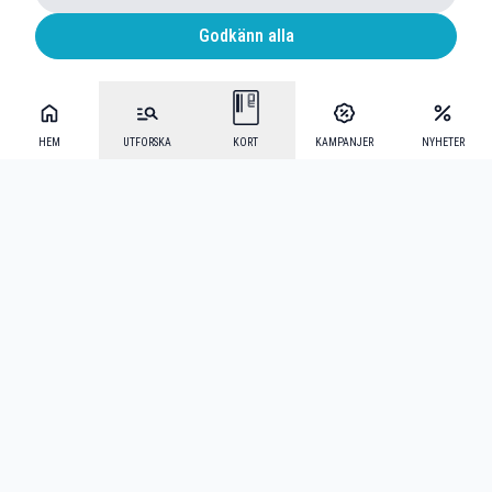
Godkänn alla
HEM
UTFORSKA
KORT
KAMPANJER
NYHETER
Mecenat Alumni
·
Seniordays
·
Mecenat Talang
·
TraineeGuiden