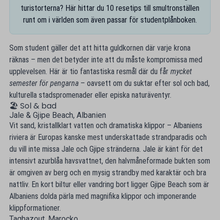
turistorterna? Här hittar du 10 resetips till smultronställen
runt om i världen som även passar för studentplånboken.
Som student gäller det att hitta guldkornen där varje krona
räknas – men det betyder inte att du måste kompromissa med
upplevelsen. Här är tio fantastiska resmål där du får
mycket
semester för pengarna
– oavsett om du suktar efter sol och bad,
kulturella stadspromenader eller episka naturäventyr.
🏖 Sol & bad
Jale & Gjipe Beach, Albanien
Vit sand, kristallklart vatten och dramatiska klippor – Albaniens
riviera är Europas kanske mest underskattade strandparadis och
du vill inte missa Jale och Gjipe stränderna. Jale är känt för det
intensivt azurblåa havsvattnet, den halvmåneformade bukten som
är omgiven av berg och en mysig strandby med karaktär och bra
nattliv. En kort biltur eller vandring bort ligger Gjipe Beach som är
Albaniens dolda pärla med magnifika klippor och imponerande
klippformationer.
Taghazout, Marocko