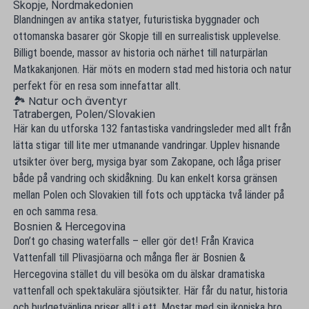
Skopje, Nordmakedonien
Blandningen av antika statyer, futuristiska byggnader och
ottomanska basarer gör Skopje till en surrealistisk upplevelse.
Billigt boende, massor av historia och närhet till naturpärlan
Matkakanjonen. Här möts en modern stad med historia och natur
perfekt för en resa som innefattar allt.
🏞 Natur och äventyr
Tatrabergen, Polen/Slovakien
Här kan du utforska 132 fantastiska vandringsleder med allt från
lätta stigar till lite mer utmanande vandringar. Upplev hisnande
utsikter över berg, mysiga byar som Zakopane, och låga priser
både på vandring och skidåkning. Du kan enkelt korsa gränsen
mellan Polen och Slovakien till fots och upptäcka två länder på
en och samma resa.
Bosnien & Hercegovina
Don’t go chasing waterfalls – eller gör det! Från Kravica
Vattenfall till Plivasjöarna och många fler är Bosnien &
Hercegovina stället du vill besöka om du älskar dramatiska
vattenfall och spektakulära sjöutsikter. Här får du natur, historia
och budgetvänliga priser allt i ett. Mostar med sin ikoniska bro