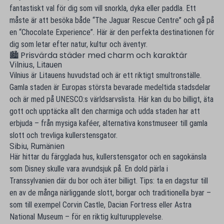
fantastiskt val för dig som vill snorkla, dyka eller paddla. Ett
måste är att besöka både “The Jaguar Rescue Centre” och gå på
en “Chocolate Experience”. Här är den perfekta destinationen för
dig som letar efter natur, kultur och äventyr.
🏙 Prisvärda städer med charm och karaktär
Vilnius, Litauen
Vilnius är Litauens huvudstad och är ett riktigt smultronställe.
Gamla staden är Europas största bevarade medeltida stadsdelar
och är med på UNESCO:s världsarvslista. Här kan du bo billigt, äta
gott och upptäcka allt den charmiga och udda staden har att
erbjuda – från mysiga kaféer, alternativa konstmuseer till gamla
slott och trevliga kullerstensgator.
Sibiu, Rumänien
Här hittar du färgglada hus, kullerstensgator och en sagokänsla
som Disney skulle vara avundsjuk på. En dold pärla i
Transsylvanien där du bor och äter billigt. Tips: ta en dagstur till
en av de många närliggande slott, borgar och traditionella byar –
som till exempel Corvin Castle, Dacian Fortress eller Astra
National Museum – för en riktig kulturupplevelse.