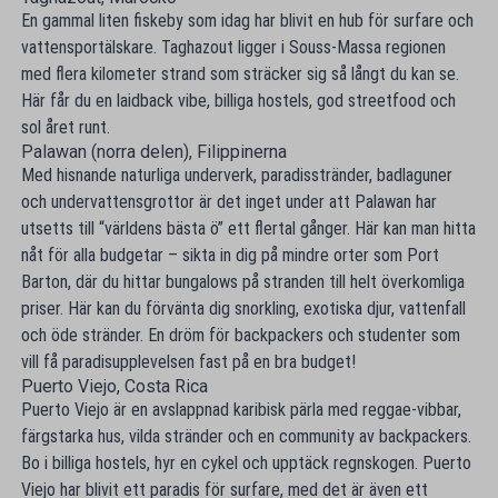
En gammal liten fiskeby som idag har blivit en hub för surfare och
vattensportälskare. Taghazout ligger i Souss-Massa regionen
med flera kilometer strand som sträcker sig så långt du kan se.
Här får du en laidback vibe, billiga hostels, god streetfood och
sol året runt.
Palawan (norra delen), Filippinerna
Med hisnande naturliga underverk, paradisstränder, badlaguner
och undervattensgrottor är det inget under att Palawan har
utsetts till “världens bästa ö” ett flertal gånger. Här kan man hitta
nåt för alla budgetar – sikta in dig på mindre orter som Port
Barton, där du hittar bungalows på stranden till helt överkomliga
priser. Här kan du förvänta dig snorkling, exotiska djur, vattenfall
och öde stränder. En dröm för backpackers och studenter som
vill få paradisupplevelsen fast på en bra budget!
Puerto Viejo, Costa Rica
Puerto Viejo är en avslappnad karibisk pärla med reggae-vibbar,
färgstarka hus, vilda stränder och en community av backpackers.
Bo i billiga hostels, hyr en cykel och upptäck regnskogen. Puerto
Viejo har blivit ett paradis för surfare, med det är även ett