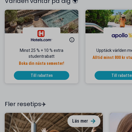
Världen väntar på dig 🌍
Minst 25 % + 10 % extra
Upptäck världen m
studentrabatt
Alltid minst 800 kr s
Boka din nästa semester!
Till rabatten
Till rabatte
Fler resetips✈️
Läs mer