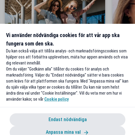
Gör din sista minuten-resa till en
10 smu
Vi använder nödvändiga cookies för att vår app ska
prisvärd drömsemester
världen
fungera som den ska.
Du kan också välja att tillåta analys- och marknadsföringscookies som
hjälper oss att förbättra upplevelsen, mäta hur appen används och visa
dig relevant innehåll.
Om du väljer "Godkänn alla" tillåter du cookies för analys och
marknadsföring. Väljer du "Endast nödvändiga" sätter vi bara cookies
som krävs för att plattformen ska fungera. Med "Anpassa mina val" kan
du själv välja vilka typer av cookies du tillåter. Du kan när som helst
ändra dina val under "Cookie Inställningar". Vill du veta mer om hur vi
använder kakor, se vår
Cookie policy
Endast nödvändiga
Anpassa mina val