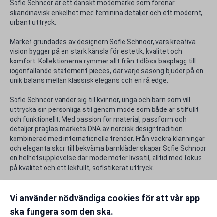
Sofie Schnoor är ett danskt modemärke som förenar
skandinavisk enkelhet med feminina detaljer och ett modernt,
urbant uttryck.
Märket grundades av designern Sofie Schnoor, vars kreativa
vision bygger på en stark känsla för estetik, kvalitet och
komfort. Kollektionerna rymmer allt från tidlösa basplagg till
iögonfallande statement pieces, där varje säsong bjuder på en
unik balans mellan klassisk elegans och en rå edge.
Sofie Schnoor vänder sig till kvinnor, unga och barn som vill
uttrycka sin personliga stil genom mode som både är stilfullt
och funktionellt. Med passion för material, passform och
detaljer präglas märkets DNA av nordisk designtradition
kombinerad med internationella trender. Från vackra klänningar
och eleganta skor till bekväma barnkläder skapar Sofie Schnoor
en helhetsupplevelse där mode möter livsstil, alltid med fokus
på kvalitet och ett lekfullt, sofistikerat uttryck.
Rabattfakta
Vi använder nödvändiga cookies för att vår app
ska fungera som den ska.