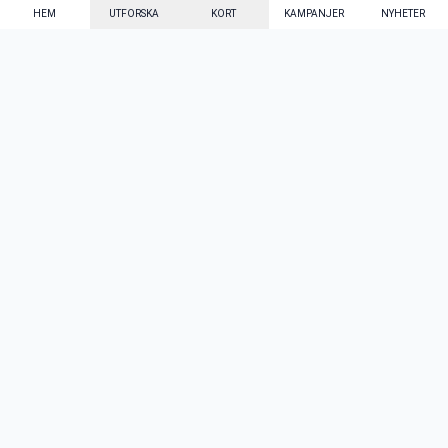
HEM
UTFORSKA
KORT
KAMPANJER
NYHETER
Mecenat Alumni
·
Seniordays
·
Mecenat Talang
·
TraineeGuiden
Svenska
(sv)