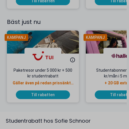
Till rabatten
Till rabat
Bäst just nu
KAMPANJ
KAMPANJ
Paketresor under 5 000 kr + 500
Studentabonnema
kr studentrabatt
kr/mån i 5 m
Gäller även på redan prissänkta
+ 20 GB extr
resor
Till rabatten
Till rabat
Studentrabatt hos Sofie Schnoor