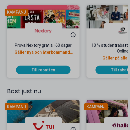
KAMPANJ
Prova Nextory gratis i 60 dagar
10 % studentrabatt
Online
Gäller nya och återkommande
kunder
Gäller på alla 
yrkesutbildn
Till rabatten
Till rabat
Bäst just nu
KAMPANJ
KAMPANJ