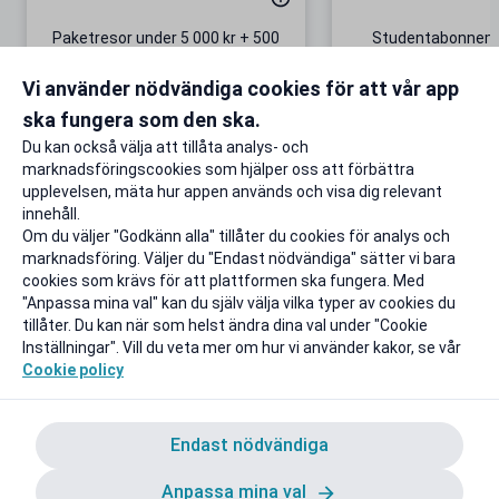
Paketresor under 5 000 kr + 500
Studentabonnema
kr studentrabatt
kr/mån i 5 m
Vi använder nödvändiga cookies för att vår app
Gäller även på redan prissänkta
+ 20 GB extr
resor
ska fungera som den ska.
Till rabatten
Till rabat
Du kan också välja att tillåta analys- och
marknadsföringscookies som hjälper oss att förbättra
upplevelsen, mäta hur appen används och visa dig relevant
innehåll.
Om du väljer "Godkänn alla" tillåter du cookies för analys och
marknadsföring. Väljer du "Endast nödvändiga" sätter vi bara
cookies som krävs för att plattformen ska fungera. Med
"Anpassa mina val" kan du själv välja vilka typer av cookies du
tillåter. Du kan när som helst ändra dina val under "Cookie
Inställningar". Vill du veta mer om hur vi använder kakor, se vår
Cookie policy
Endast nödvändiga
Anpassa mina val