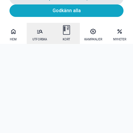
Godkänn alla
HEM
UTFORSKA
KORT
KAMPANJER
NYHETER
Mecenat Alumni
·
Seniordays
·
Mecenat Talang
·
TraineeGuiden