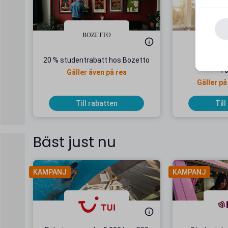
20 % studentrabatt hos Bozetto
22 % stu
To
Gäller även på rea
Gäller på
Till rabatten
Till
Bäst just nu
KAMPANJ
KAMPANJ