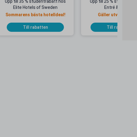
Upp till 35 % studentrabatt hos
Upp till 25 % studentrab
Elite Hotels of Sweden
Entré & Åkpass
Sommarens bästa hotelldeal!
Gäller utvalda dat
Till rabatten
Till rabatten