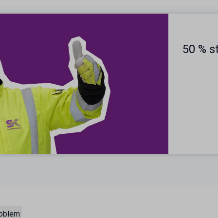
50 % s
roblem