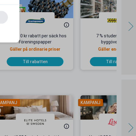
Upp till 10 kr rabatt per säck hos
7 % studentrabatt 
Föreningspapper
byggöverskott.se
Gäller på ordinarie priser
Gäller endast onli
Till rabatten
Till rabatten
AMPANJ
KAMPANJ