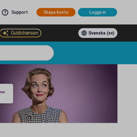
Support
Skapa konto
Logga in
Guldchansen
Svenska
(sv)