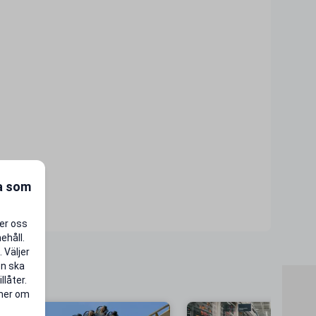
ra som
per oss
ehåll.
 Väljer
en ska
llåter.
 mer om