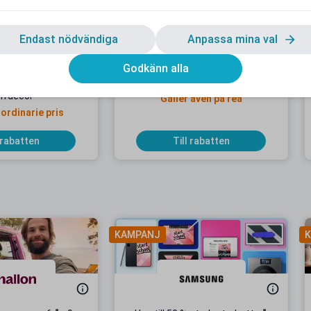
Endast nödvändiga
Anpassa mina val
Godkänn alla
dentrabatt hos
10 % studentrabatt hos ILVA
rrdecor
Gäller även på rea
 ordinarie pris
 rabatten
Till rabatten
KAMPANJ
K