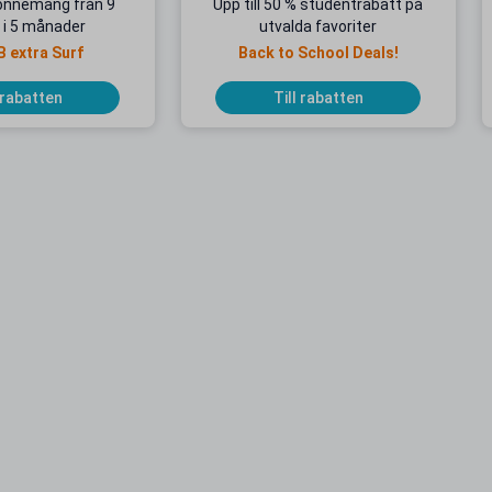
onnemang från 9
Upp till 50 % studentrabatt på
 i 5 månader
utvalda favoriter
B extra Surf
Back to School Deals!
 rabatten
Till rabatten