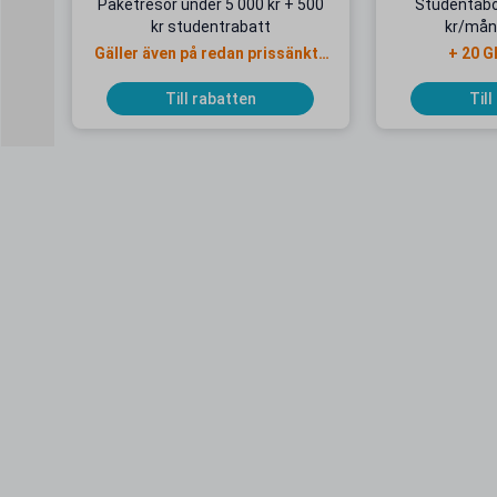
Paketresor under 5 000 kr + 500
Studentab
kr studentrabatt
kr/mån
Gäller även på redan prissänkta
+ 20 G
resor
Till rabatten
Till