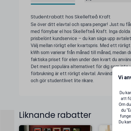
Studentrabatt hos Skellefteå Kraft
Se över ditt elavtal och spara pengar! Just nu får
med förnybar el hos Skellefteå Kraft. Inga dolda
prisbelönt kundservice – du kan säga upp avtalet n
Välj mellan rörligt eller kvartspris. Med ett rörlig
kWh som varierar från månad till månad, medan d
faktiska priset för elen under den kvart du använ
Det mest populära alternativet för dig som inte vil
förbrukning är ett rörligt elavtal. Använd din uni
Vi an
och gör studentlivet lite rikare.
Du kan
att f
Om du 
du "E
Liknande rabatter
funger
Du kan