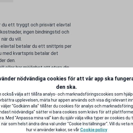
 du ett tryggt och prisvärt elavtal
 kostnader, ingen bindningstid och
är du vill.
t elavtal betalar du ett snittpris per
u med kvartspris betalar det
der den.
l eller har möjlighet att styra din
ka rabattkod för Skellefteå Kraft
vänder nödvändiga cookies för att vår app ska funge
den ska.
 också välja att tillåta analys- och marknadsföringscookies som hjäl
örbättra upplevelsen, mäta hur appen används och visa dig relevant inn
väljer "Godkänn alla" tillåter du cookies för analys och marknadsföring.
ndast nödvändiga" sätter vi bara cookies som krävs för att plattform
a. Med "Anpassa mina val" kan du själv välja vilka typer av cookies du ti
 när som helst ändra dina val under "Cookie Inställningar". Vill du veta
hur vi använder kakor, se vår
Cookie policy