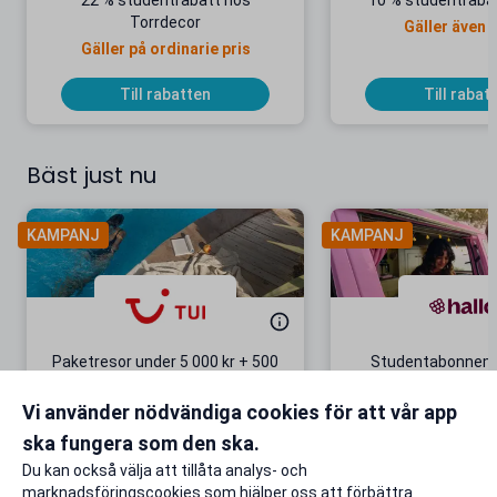
22 % studentrabatt hos
10 % studentrabat
Torrdecor
Gäller även 
Gäller på ordinarie pris
Till rabatten
Till rabat
Bäst just nu
KAMPANJ
KAMPANJ
Paketresor under 5 000 kr + 500
Studentabonnema
kr studentrabatt
kr/mån i 5 m
Vi använder nödvändiga cookies för att vår app
Gäller även på redan prissänkta
+ 20 GB extr
resor
ska fungera som den ska.
Till rabatten
Till rabat
Du kan också välja att tillåta analys- och
marknadsföringscookies som hjälper oss att förbättra