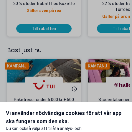
20 % studentrabatt hos Bozetto
22 % studentra
Torrdeco
Gäller även på rea
Gäller på ordin
Till rabatten
Till rabat
Bäst just nu
KAMPANJ
KAMPANJ
Paketresor under 5 000 kr + 500
Studentabonnema
kr studentrabatt
kr/mån i 5 m
Vi använder nödvändiga cookies för att vår app
Gäller även på redan prissänkta
+ 20 GB extr
resor
ska fungera som den ska.
Till rabatten
Till rabat
Du kan också välja att tillåta analys- och