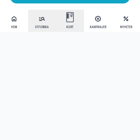
HEM
UTFORSKA
KORT
KAMPANJER
NYHETER
Mecenat Alumni
·
Seniordays
·
Mecenat Talang
·
TraineeGuiden