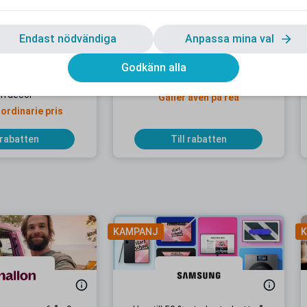
Endast nödvändiga
Anpassa mina val
Godkänn alla
dentrabatt hos
10 % studentrabatt hos ILVA
rrdecor
Gäller även på rea
 ordinarie pris
 rabatten
Till rabatten
KAMPANJ
K