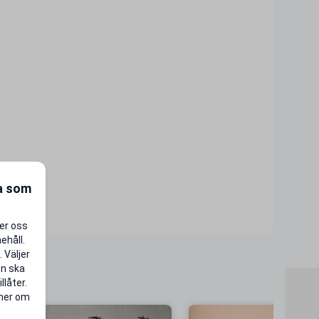
ra som
per oss
ehåll.
 Väljer
en ska
llåter.
 mer om