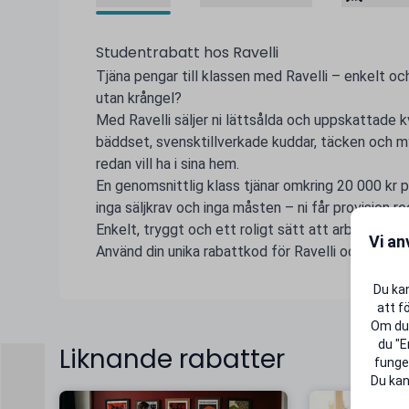
Studentrabatt hos Ravelli
Tjäna pengar till klassen med Ravelli – enkelt och
utan krångel?
Med Ravelli säljer ni lättsålda och uppskattade 
bäddset, svensktillverkade kuddar, täcken och
redan vill ha i sina hem.
En genomsnittlig klass tjänar omkring 20 000 kr 
inga säljkrav och inga måsten – ni får provision r
Enkelt, tryggt och ett roligt sätt att arbeta t
Vi an
Använd din unika rabattkod för Ravelli och gör stud
Du kan
att f
Om du 
du "E
Liknande rabatter
funger
Du kan