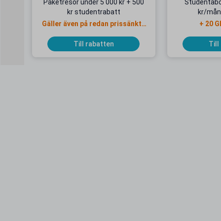
Paketresor under 5 000 kr + 500
Studentab
kr studentrabatt
kr/mån
Gäller även på redan prissänkta
+ 20 G
resor
Till rabatten
Till