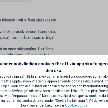
 lönsamt! Vill ni fylla klasskassan
kvalitetsprodukter som handdukar,
 mycket mer – sådant som många
på en enda säljomgång. Det finns
edan från första sålda paketet.
illsammans mot ett gemensamt mål.
vänder nödvändiga cookies för att vår app ska funge
entlivet lite rikare.
den ska.
 också välja att tillåta analys- och marknadsföringscookies som hjäl
örbättra upplevelsen, mäta hur appen används och visa dig relevant inn
väljer "Godkänn alla" tillåter du cookies för analys och marknadsföring.
ndast nödvändiga" sätter vi bara cookies som krävs för att plattform
a. Med "Anpassa mina val" kan du själv välja vilka typer av cookies du ti
 när som helst ändra dina val under "Cookie Inställningar". Vill du veta
hur vi använder kakor, se vår
Cookie policy