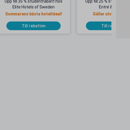
Upp till 35 % studentrabatt hos
Upp till 25 % studentrab
Elite Hotels of Sweden
Entré & Åkpass
Sommarens bästa hotelldeal!
Gäller utvalda dat
Till rabatten
Till rabatten