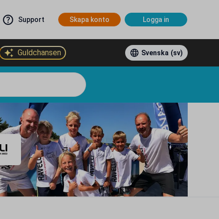
Support
Skapa konto
Logga in
Guldchansen
Svenska
(sv)