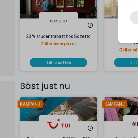
20 % studentrabatt hos Bozetto
22 % stu
To
Gäller även på rea
Gäller på
Till rabatten
Till
Bäst just nu
KAMPANJ
KAMPANJ