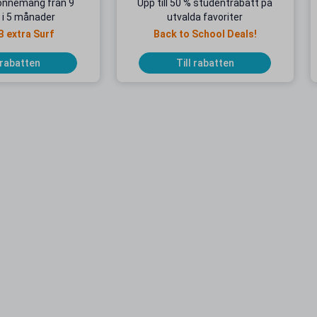
onnemang från 9
Upp till 50 % studentrabatt på
 i 5 månader
utvalda favoriter
B extra Surf
Back to School Deals!
 rabatten
Till rabatten