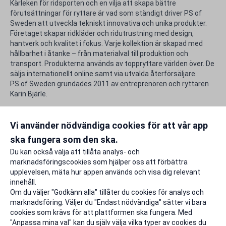
Kärleken för ridsporten och en vilja att skapa bättre
förutsättningar för ryttare är vad som ständigt driver PS of
Sweden att utveckla tekniskt innovativa och unika produkter.
Företaget skapar ridkläder och ridutrustning med design,
hantverk och kvalitet i fokus. Varje kollektion är skapad med
hållbarhet i åtanke – från materialval till produktion och
transport. Produkterna används av toppryttare världen över. De
säljs internationellt online samt via utvalda återförsäljare.
PS of Sweden grundades 2011 av entreprenören och ryttaren
Karin Bjärle.
Rabattfakta
Vi använder nödvändiga cookies för att vår app
ska fungera som den ska.
Rapportera ett problem
Du kan också välja att tillåta analys- och
marknadsföringscookies som hjälper oss att förbättra
upplevelsen, mäta hur appen används och visa dig relevant
innehåll.
Om du väljer "Godkänn alla" tillåter du cookies för analys och
marknadsföring. Väljer du "Endast nödvändiga" sätter vi bara
cookies som krävs för att plattformen ska fungera. Med
"Anpassa mina val" kan du själv välja vilka typer av cookies du