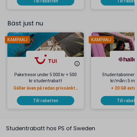
Till rabatten
Till rabat
Bäst just nu
KAMPANJ
KAMPANJ
Paketresor under 5 000 kr + 500
Studentabonnema
kr studentrabatt
kr/mån i 5 m
Gäller även på redan prissänkta
+ 20 GB extr
resor
Till rabatten
Till rabat
Studentrabatt hos PS of Sweden