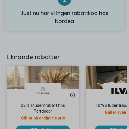
Just nu har vi ingen rabattkod hos
Nordea
Liknande rabatter
22 % studentrabatt hos
10 % studentrabat
Torrdecor
Gäller även 
Gäller på ordinarie pris