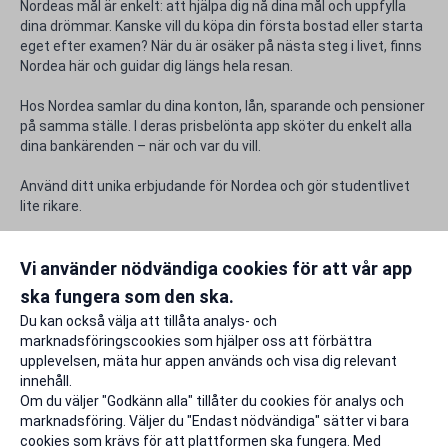
Nordeas mål är enkelt: att hjälpa dig nå dina mål och uppfylla
dina drömmar. Kanske vill du köpa din första bostad eller starta
eget efter examen? När du är osäker på nästa steg i livet, finns
Nordea här och guidar dig längs hela resan.
Hos Nordea samlar du dina konton, lån, sparande och pensioner
på samma ställe. I deras prisbelönta app sköter du enkelt alla
dina bankärenden – när och var du vill.
Använd ditt unika erbjudande för Nordea och gör studentlivet
lite rikare.
Rabattfakta
Vi använder nödvändiga cookies för att vår app
ska fungera som den ska.
Rapportera ett problem
Du kan också välja att tillåta analys- och
marknadsföringscookies som hjälper oss att förbättra
upplevelsen, mäta hur appen används och visa dig relevant
innehåll.
Om du väljer "Godkänn alla" tillåter du cookies för analys och
marknadsföring. Väljer du "Endast nödvändiga" sätter vi bara
cookies som krävs för att plattformen ska fungera. Med