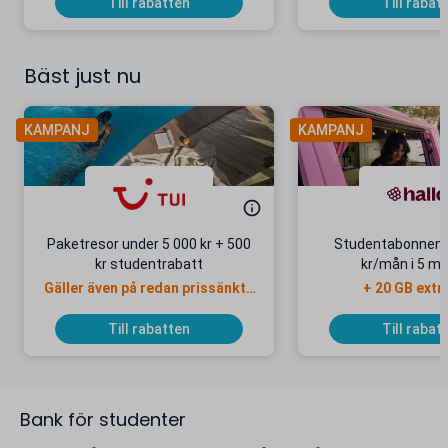
Till rabatten
Till rabat
Bäst just nu
KAMPANJ
KAMPANJ
Paketresor under 5 000 kr + 500
Studentabonnema
kr studentrabatt
kr/mån i 5 m
Gäller även på redan prissänkta
+ 20 GB extr
resor
Till rabatten
Till rabat
Bank för studenter