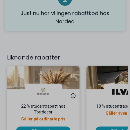
Just nu har vi ingen rabattkod hos
Nordea
Liknande rabatter
22 % studentrabatt hos
10 % studentrabat
Torrdecor
Gäller även 
Gäller på ordinarie pris