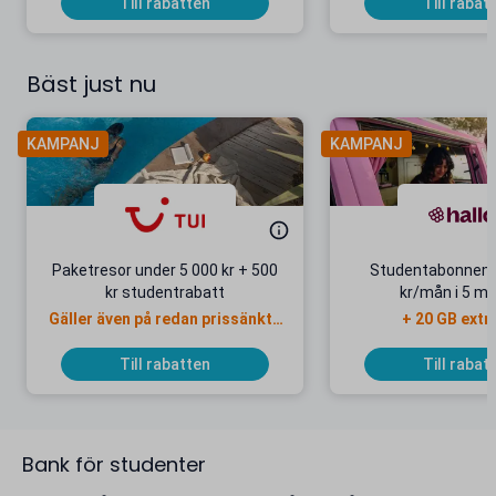
Till rabatten
Till rabat
Bäst just nu
KAMPANJ
KAMPANJ
Paketresor under 5 000 kr + 500
Studentabonnema
kr studentrabatt
kr/mån i 5 m
Gäller även på redan prissänkta
+ 20 GB extr
resor
Till rabatten
Till rabat
Bank för studenter