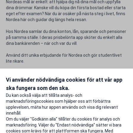
Nordeas mål är enkelt: att hjälpa dig nå dina mål och uppfylla
dina drömmar. Kanske vill du köpa din första bostad eller starta
eget efter examen? När du är osäker på nästa steg i livet, finns
Nordea här och guidar dig längs hela resan.
Hos Nordea samlar du dina konton, lån, sparande och pensioner
på samma ställe. I deras prisbelönta app sköter du enkelt alla
dina bankärenden – när och var du vill.
Använd ditt unika erbjudande för Nordea och gör studentlivet
lite rikare.
Rabattfakta
Vi använder nödvändiga cookies för att vår app
ska fungera som den ska.
Rapportera ett problem
Du kan också välja att tillåta analys- och
marknadsföringscookies som hjälper oss att förbättra
upplevelsen, mäta hur appen används och visa dig relevant
innehåll.
Om du väljer "Godkänn alla" tillåter du cookies för analys och
marknadsföring. Väljer du "Endast nödvändiga" sätter vi bara
cookies som krävs för att plattformen ska fungera. Med