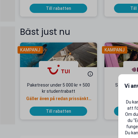
Dentaworks!
Till rabatten
Till
Bäst just nu
KAMPANJ
KAMPANJ
Vi an
Paketresor under 5 000 kr + 500
Studentab
kr studentrabatt
kr/mån
Gäller även på redan prissänkta
+ 20 G
Du kan
resor
att f
Till rabatten
Till
Om du 
du "E
funger
Du kan