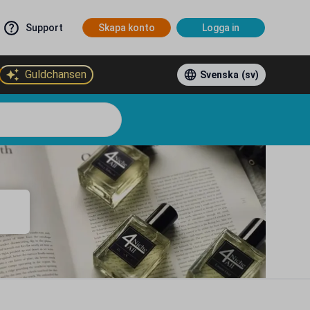
Support
Skapa konto
Logga in
Guldchansen
Svenska
(sv)