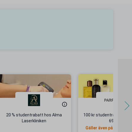
20 % studentrabatt hos Alma
100 kr studentrabatt vid 
Laserkliniken
699 kr
Gäller även på redan ne