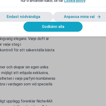
hur vi använder kakor, se vår
Cookie policy
Endast nödvändiga
Anpassa mina val
Godkänn alla
timent av parfymer som kombinerar
ngvarig elegans. Varje doft är
r varje steg i
kontroll för att säkerställa bästa
ymer och skapar sin egen unika
 möjligt att erbjuda exklusiva,
kelheten i varje parfym kombineras
bra i vardagen som vid speciella
igt upplägg förenklar Niche4All