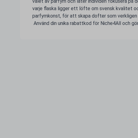
valet av parfym och låter individen fokusera på
varje flaska ligger ett löfte om svensk kvalitet o
parfymkonst, för att skapa dofter som verkligen g
Använd din unika rabattkod för Niche4All och gör 