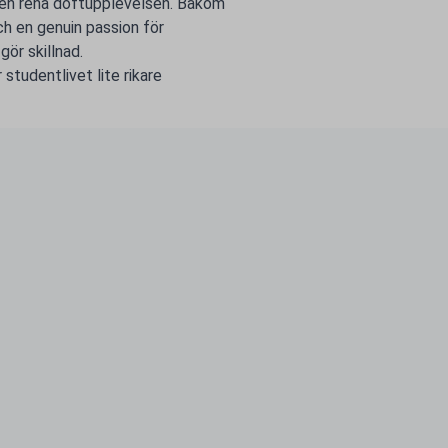
 den rena doftupplevelsen. Bakom
ch en genuin passion för
ör skillnad.
studentlivet lite rikare