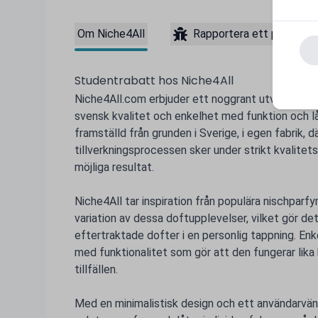
Om Niche4All
Rapportera ett problem
Studentrabatt hos Niche4All
Niche4All.com erbjuder ett noggrant utvalt sor
svensk kvalitet och enkelhet med funktion och lå
framställd från grunden i Sverige, i egen fabrik, dä
tillverkningsprocessen sker under strikt kvalitets
möjliga resultat.
Niche4All tar inspiration från populära nischparf
variation av dessa doftupplevelser, vilket gör det
eftertraktade dofter i en personlig tappning. En
med funktionalitet som gör att den fungerar lika 
tillfällen.
Med en minimalistisk design och ett användarvänl