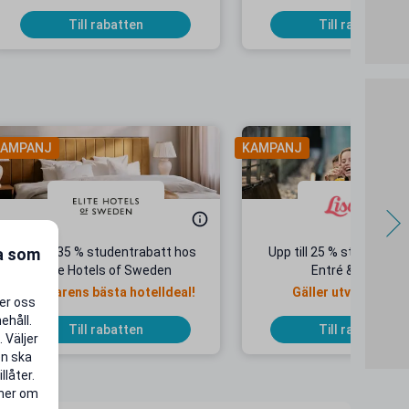
priser
Till rabatten
Till rabatten
AMPANJ
KAMPANJ
ra som
Upp till 35 % studentrabatt hos
Upp till 25 % studentrab
Elite Hotels of Sweden
Entré & Åkpass
Sommarens bästa hotelldeal!
Gäller utvalda dat
per oss
ehåll.
Till rabatten
Till rabatten
 Väljer
en ska
llåter.
 mer om