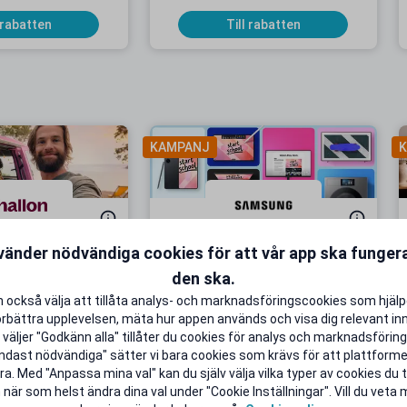
 rabatten
Till rabatten
KAMPANJ
K
vänder nödvändiga cookies för att vår app ska funge
onnemang från 9
Upp till 50 % studentrabatt på
 i 5 månader
utvalda favoriter
den ska.
B extra Surf
Back to School Deals!
 också välja att tillåta analys- och marknadsföringscookies som hjäl
örbättra upplevelsen, mäta hur appen används och visa dig relevant inn
 rabatten
Till rabatten
väljer "Godkänn alla" tillåter du cookies för analys och marknadsföring.
ndast nödvändiga" sätter vi bara cookies som krävs för att plattform
a. Med "Anpassa mina val" kan du själv välja vilka typer av cookies du ti
 när som helst ändra dina val under "Cookie Inställningar". Vill du veta