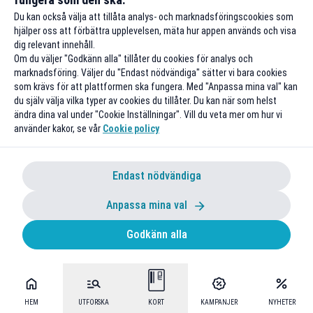
5 % studentrabatt hos Boohoo
Du kan också välja att tillåta analys- och marknadsföringscookies som
hjälper oss att förbättra upplevelsen, mäta hur appen används och visa
Gäller även på rea
dig relevant innehåll.
Till rabatten
Om du väljer "Godkänn alla" tillåter du cookies för analys och
marknadsföring. Väljer du "Endast nödvändiga" sätter vi bara cookies
som krävs för att plattformen ska fungera. Med "Anpassa mina val" kan
du själv välja vilka typer av cookies du tillåter. Du kan när som helst
ändra dina val under "Cookie Inställningar". Vill du veta mer om hur vi
använder kakor, se vår
Cookie policy
Endast nödvändiga
Anpassa mina val
15 % studentrabatt på ordinarie
Godkänn alla
priser
Gäller utvalda varumärken
Till rabatten
HEM
UTFORSKA
KORT
KAMPANJER
NYHETER