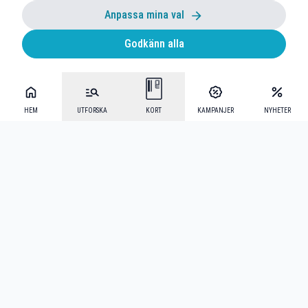
Anpassa mina val
Godkänn alla
HEM
UTFORSKA
KORT
KAMPANJER
NYHETER
Mecenat Alumni
·
Seniordays
·
Mecenat Talang
·
TraineeGuiden