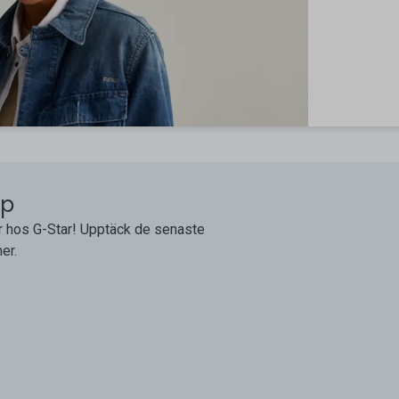
öp
er hos G-Star! Upptäck de senaste
er.