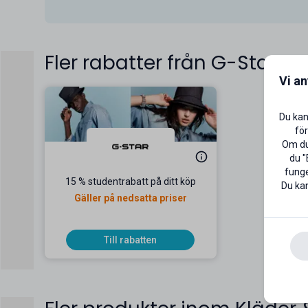
Fler rabatter från G-Star
Vi a
Du kan
för
Om du 
du "
funge
15 % studentrabatt på ditt köp
Du kan
Gäller på nedsatta priser
Till rabatten