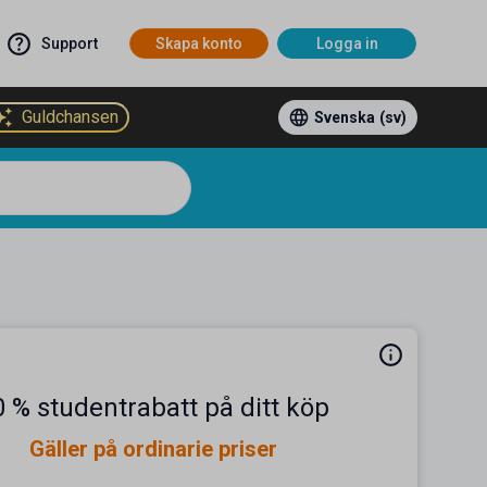
Support
Skapa konto
Logga in
Guldchansen
Svenska
(sv)
0 % studentrabatt på ditt köp
Gäller på ordinarie priser