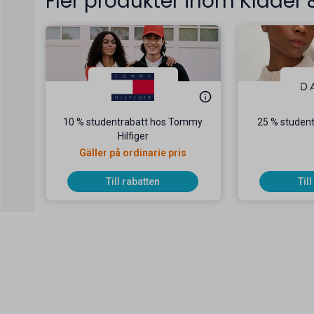
Fler produkter inom Kläder
10 % studentrabatt hos Tommy
25 % student
Hilfiger
Gäller på ordinarie pris
Till rabatten
Til