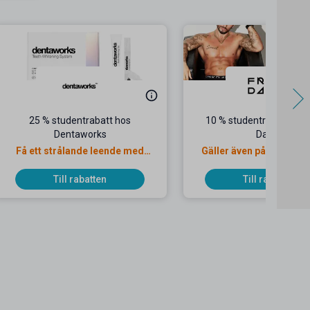
25 % studentrabatt hos
10 % studentrabatt hos
Dentaworks
Dandy
Få ett strålande leende med
Gäller även på redan ne
Dentaworks!
priser
Till rabatten
Till rabatten