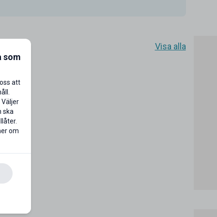
Visa alla
a som
oss att
åll.
 Väljer
n ska
låter.
 mer om