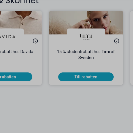
 & Skönhet
rabatt hos Davida
15 % studentrabatt hos Timi of
Sweden
l rabatten
Till rabatten