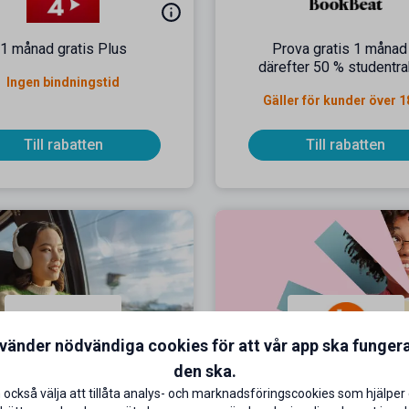
1 månad gratis Plus
Prova gratis 1 månad
därefter 50 % studentra
Ingen bindningstid
Gäller för kunder över 1
Till rabatten
Till rabatten
nvänder nödvändiga cookies för att vår app ska funger
s och lyssna gratis i 7
5 % studentrabatt på all
den ska.
veckor
 också välja att tillåta analys- och marknadsföringscookies som hjälper 
Fri frakt vid köp över 24