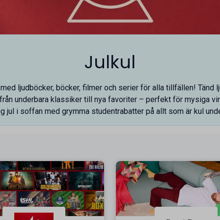
Julkul
ed ljudböcker, böcker, filmer och serier för alla tillfällen! Tänd 
t från underbara klassiker till nya favoriter – perfekt för mysiga vi
g jul i soffan med grymma studentrabatter på allt som är kul under