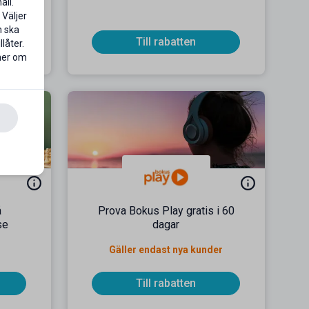
åll.
 Väljer
n ska
Till rabatten
låter.
 mer om
å
Prova Bokus Play gratis i 60
se
dagar
Gäller endast nya kunder
Till rabatten