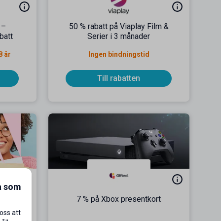
 –
50 % rabatt på Viaplay Film &
batt
Serier i 3 månader
8 år
Ingen bindningstid
Till rabatten
a som
a köp
7 % på Xbox presentkort
oss att
9 kr