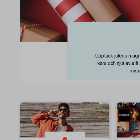
Upptäck julens magi m
kära och njut av all
mysi