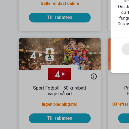
för
Gäller endast online
G
Om du 
du "
Till rabatten
funge
Du kan
Sport Fotboll - 50 kr rabatt
Pr
varje månad
P
Ingen bindningstid
Till rabatten