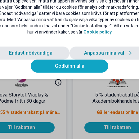
bättra upplevelsen, mäta hur appen används och visa dig relevant inneh
äller endast nya kunder
väljer "Godkänn alla" tillåter du cookies för analys och marknadsföring.
Endast nödvändiga" sätter vi bara cookies som krävs för att plattforme
Till rabatten
Till rabatten
ra. Med "Anpassa mina val" kan du själv välja vilka typer av cookies du til
 när som helst ändra dina val under "Cookie Inställningar". Vill du veta
hur vi använder kakor, se vår
Cookie policy
Endast nödvändiga
Anpassa mina val
Godkänn alla
ova Storytel, Viaplay &
5 % studentrabatt p
odme fritt i 30 dagar
Akademibokhandeln.
Därefter 55 % studentrabatt på månadsavgiften
Gäller endast online
Till rabatten
Till rabatten