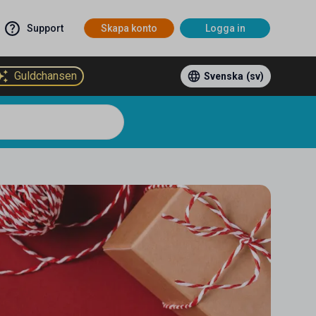
Support
Skapa konto
Logga in
Guldchansen
Svenska
(sv)