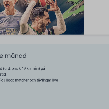
arje månad
d (ord. pris 649 kr/mån) på
tid.
ölj ligor, matcher och tävlingar live