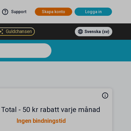
Support
Skapa konto
Logga in
Guldchansen
Svenska
(sv)
 Total - 50 kr rabatt varje månad
Ingen bindningstid