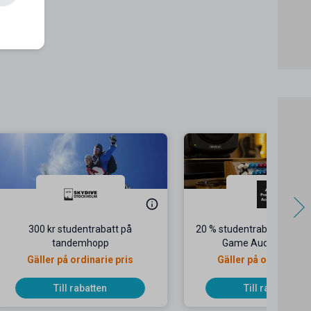
300 kr studentrabatt på
20 % studentrabatt på Di
tandemhopp
Game Audio Produc
Gäller på ordinarie pris
Gäller på ordinarie p
Till rabatten
Till rabatten