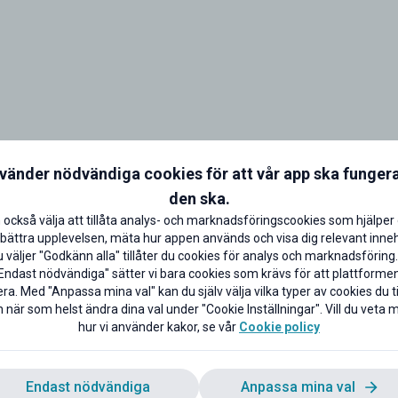
nvänder nödvändiga cookies för att vår app ska funger
den ska.
 också välja att tillåta analys- och marknadsföringscookies som hjälper 
bättra upplevelsen, mäta hur appen används och visa dig relevant inneh
väljer "Godkänn alla" tillåter du cookies för analys och marknadsföring.
Endast nödvändiga" sätter vi bara cookies som krävs för att plattforme
ra. Med "Anpassa mina val" kan du själv välja vilka typer av cookies du til
 när som helst ändra dina val under "Cookie Inställningar". Vill du veta
hur vi använder kakor, se vår
Cookie policy
- 50 kr rabatt varje
1 månad gratis Plus
Endast nödvändiga
Anpassa mina val
månad
Ingen bindningstid