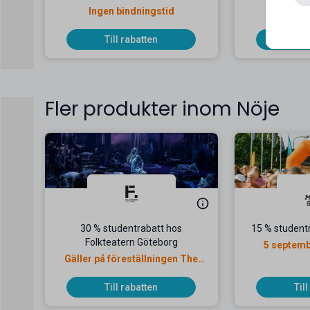
Ingen bindningstid
Ingen 
Till rabatten
Til
Fler produkter inom Nöje
30 % studentrabatt hos
15 % studentr
Folkteatern Göteborg
5 septemb
Gäller på föreställningen The
Black Rider
Till rabatten
Til