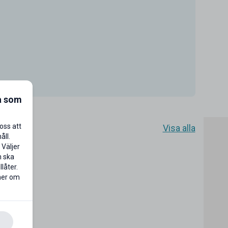
a som
oss att
Visa alla
åll.
 Väljer
n ska
låter.
 mer om