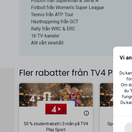
Fotboll från Superettan & Serie A
Fotboll från Women’s Super League
Tennis från ATP Tour
Hästhoppning från GCT
Rally från WRC & ERC
16 TV-kanaler
Allt vårt innehåll
Vi a
Fler rabatter från TV4 Play
Du kan
för
Om du 
du "
funge
Du kan
50 % studentrabatt i 3 mån på TV4
Sport Fotboll 
Play Sport