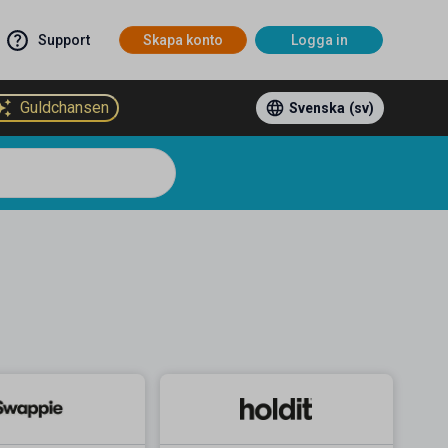
Support
Skapa konto
Logga in
Guldchansen
Svenska
(sv)