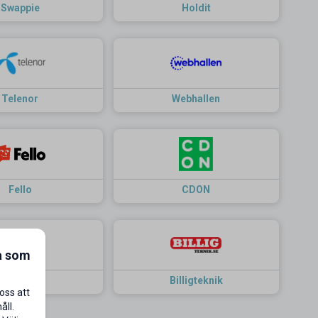
Swappie
Holdit
Telenor
Webhallen
Fello
CDON
a som
reNewed
Billigteknik
oss att
åll.