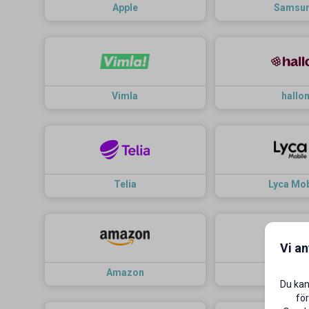
Apple
Samsu
Vimla
hallo
Telia
Lyca Mob
Vi a
Amazon
Haleb
Du kan
för