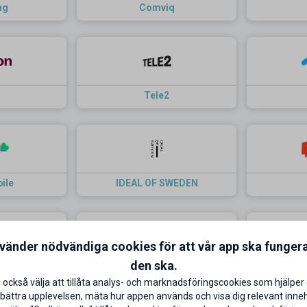
ng
Comviq
n
Tele2
ile
IDEAL OF SWEDEN
nvänder nödvändiga cookies för att vår app ska funger
den ska.
op
mResell
 också välja att tillåta analys- och marknadsföringscookies som hjälper 
bättra upplevelsen, mäta hur appen används och visa dig relevant inneh