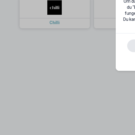
Om du 
du "
funge
Du kan
Chilli
Tellus M