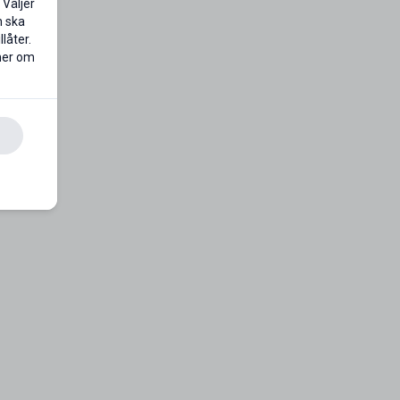
 Väljer
n ska
låter.
 mer om