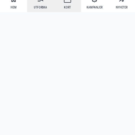
HEM
UTFORSKA
KORT
KAMPANJER
NYHETER
Mecenat Alumni
·
Seniordays
·
Mecenat Talang
·
TraineeGuiden
Svenska
(sv)