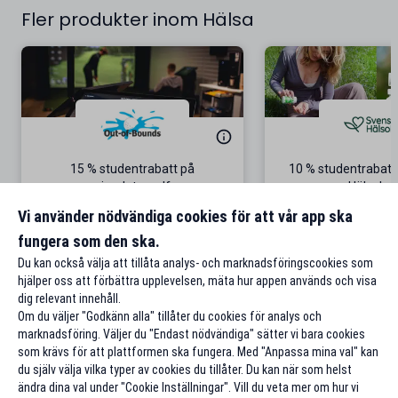
Fler produkter inom Hälsa
15 % studentrabatt på
10 % studentrabatt
simulatorgolf
Hälsokos
Från 100 kr/tim i Göteborg
Gäller på ordinar
Vi använder nödvändiga cookies för att vår app ska
fungera som den ska.
Till rabatten
Till rabat
Du kan också välja att tillåta analys- och marknadsföringscookies som
hjälper oss att förbättra upplevelsen, mäta hur appen används och visa
dig relevant innehåll.
Om du väljer "Godkänn alla" tillåter du cookies för analys och
marknadsföring. Väljer du "Endast nödvändiga" sätter vi bara cookies
som krävs för att plattformen ska fungera. Med "Anpassa mina val" kan
du själv välja vilka typer av cookies du tillåter. Du kan när som helst
ändra dina val under "Cookie Inställningar". Vill du veta mer om hur vi