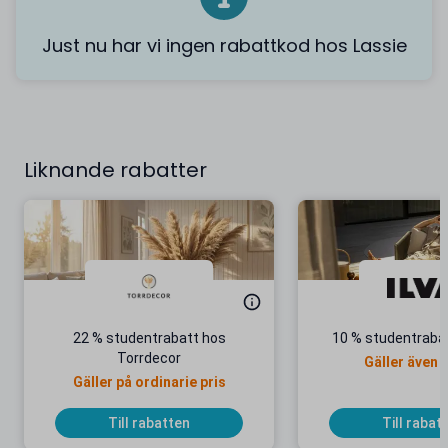
Just nu har vi ingen rabattkod hos Lassie
Liknande rabatter
22 % studentrabatt hos
10 % studentrabat
Torrdecor
Gäller även 
Gäller på ordinarie pris
Till rabatten
Till rabat