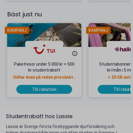
Bäst just nu
KAMPANJ
KAMPANJ
Paketresor under 5 000 kr + 500
Studentabonnema
kr studentrabatt
kr/mån i 5 m
Gäller även på redan prissänkta
+ 20 GB extr
resor
Till rabatten
Till rabat
Studentrabatt hos Lassie
Lassie är Sverige första förebyggande djurförsäkring och
hjälper djurägare både innan och efter skadan är framme. I