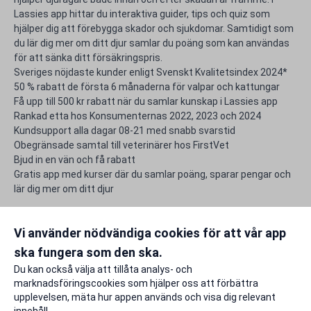
Lassies app hittar du interaktiva guider, tips och quiz som
hjälper dig att förebygga skador och sjukdomar. Samtidigt som
du lär dig mer om ditt djur samlar du poäng som kan användas
för att sänka ditt försäkringspris.
Sveriges nöjdaste kunder enligt Svenskt Kvalitetsindex 2024*
50 % rabatt de första 6 månaderna för valpar och kattungar
Få upp till 500 kr rabatt när du samlar kunskap i Lassies app
Rankad etta hos Konsumenternas 2022, 2023 och 2024
Kundsupport alla dagar 08-21 med snabb svarstid
Obegränsade samtal till veterinärer hos FirstVet
Bjud in en vän och få rabatt
Gratis app med kurser där du samlar poäng, sparar pengar och
lär dig mer om ditt djur
Frågor & svar
Vi använder nödvändiga cookies för att vår app
ska fungera som den ska.
Rapportera ett problem
Du kan också välja att tillåta analys- och
marknadsföringscookies som hjälper oss att förbättra
upplevelsen, mäta hur appen används och visa dig relevant