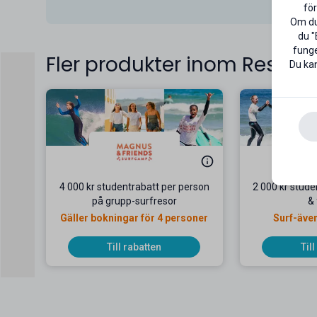
för
Om du 
du "
funge
Fler produkter inom Resor
Du kan
4 000 kr studentrabatt per person
2 000 kr stud
på grupp-surfresor
& 
Gäller bokningar för 4 personer
Surf-även
Till rabatten
Til