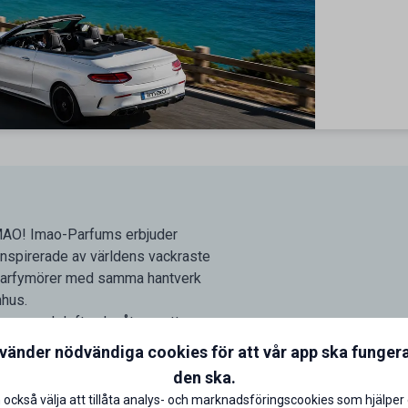
IMAO! Imao-Parfums erbjuder
 Inspirerade av världens vackraste
a parfymörer med samma hantverk
hus.
ingar med doft och våtservetter
var du än befinner dig.
nvänder nödvändiga cookies för att vår app ska funger
den ska.
 också välja att tillåta analys- och marknadsföringscookies som hjälper 