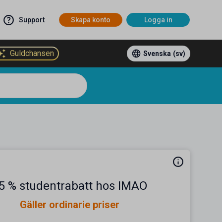
Support
Skapa konto
Logga in
Guldchansen
Svenska
(sv)
5 % studentrabatt hos IMAO
Gäller ordinarie priser