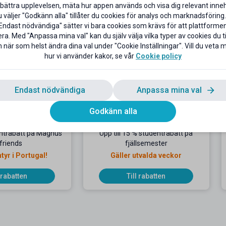
bättra upplevelsen, mäta hur appen används och visa dig relevant inneh
väljer "Godkänn alla" tillåter du cookies för analys och marknadsföring.
Endast nödvändiga" sätter vi bara cookies som krävs för att plattforme
ra. Med "Anpassa mina val" kan du själv välja vilka typer av cookies du til
 när som helst ändra dina val under "Cookie Inställningar". Vill du veta
hur vi använder kakor, se vår
Cookie policy
Endast nödvändiga
Anpassa mina val
Godkänn alla
entrabatt på Magnus
Upp till 15 % studentrabatt på
friends
fjällsemester
tyr i Portugal!
Gäller utvalda veckor
l rabatten
Till rabatten