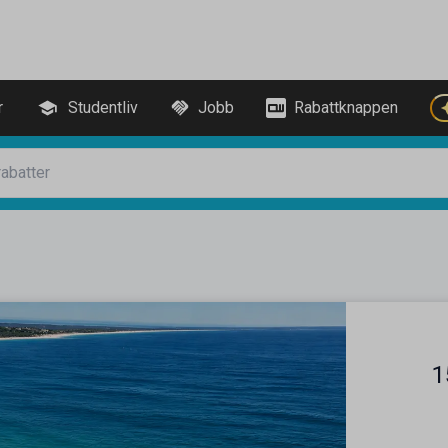
r
Studentliv
Jobb
Rabattknappen
1