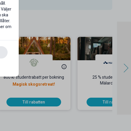
åll.
 Väljer
n ska
låter.
 mer om
800 kr studentrabatt per bokning
25 % studentrabatt 
Mälardalstrafik
Magisk skogsretreat!
Till rabatten
Till rabatten