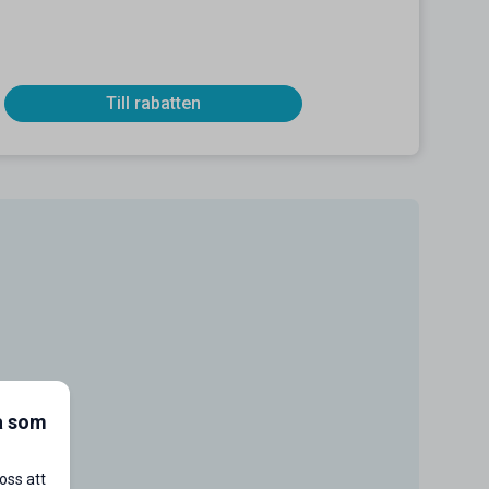
Till rabatten
a som
oss att