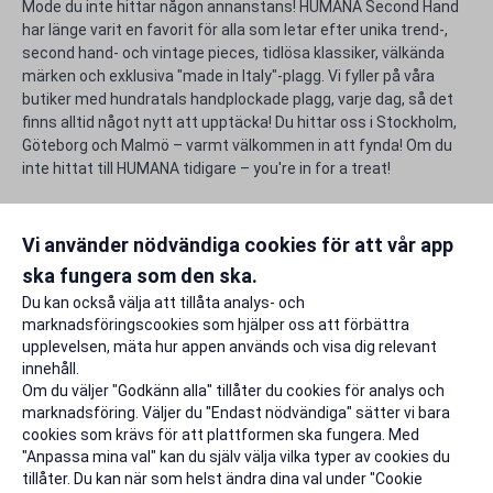
Mode du inte hittar någon annanstans! HUMANA Second Hand
har länge varit en favorit för alla som letar efter unika trend-,
second hand- och vintage pieces, tidlösa klassiker, välkända
märken och exklusiva "made in Italy"-plagg. Vi fyller på våra
butiker med hundratals handplockade plagg, varje dag, så det
finns alltid något nytt att upptäcka! Du hittar oss i Stockholm,
Göteborg och Malmö – varmt välkommen in att fynda! Om du
inte hittat till HUMANA tidigare – you're in for a treat!
Använd din unika rabattkod för HUMANA Second Hand och gör
studentlivet lite rikare.
Vi använder nödvändiga cookies för att vår app
ska fungera som den ska.
Rapportera ett problem
Du kan också välja att tillåta analys- och
marknadsföringscookies som hjälper oss att förbättra
upplevelsen, mäta hur appen används och visa dig relevant
innehåll.
Om du väljer "Godkänn alla" tillåter du cookies för analys och
marknadsföring. Väljer du "Endast nödvändiga" sätter vi bara
cookies som krävs för att plattformen ska fungera. Med
"Anpassa mina val" kan du själv välja vilka typer av cookies du
tillåter. Du kan när som helst ändra dina val under "Cookie