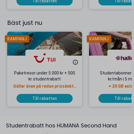
Till rabatten
Till rabat
Bäst just nu
KAMPANJ
KAMPANJ
Paketresor under 5 000 kr + 500
Studentabonnema
kr studentrabatt
kr/mån i 5 m
Gäller även på redan prissänkta
+ 20 GB extr
resor
Till rabatten
Till rabat
Studentrabatt hos HUMANA Second Hand