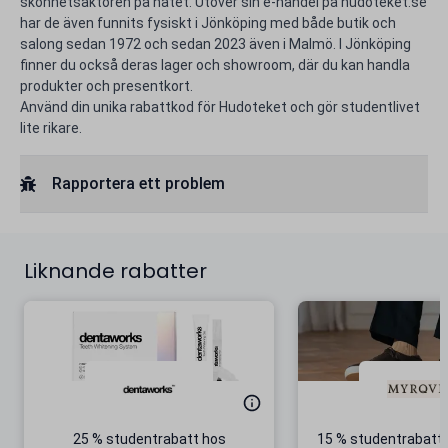
skönhetsaktören på nätet. Utöver sin e-handel på hudoteket.se
har de även funnits fysiskt i Jönköping med både butik och
salong sedan 1972 och sedan 2023 även i Malmö. I Jönköping
finner du också deras lager och showroom, där du kan handla
produkter och presentkort.
Använd din unika rabattkod för Hudoteket och gör studentlivet
lite rikare.
Rapportera ett problem
Liknande rabatter
25 % studentrabatt hos
15 % studentrabatt 