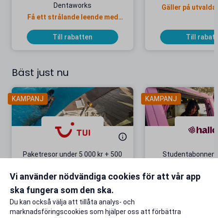
Dentaworks
Gäller på utvalda
Få ett strålande leende med
Dentaworks!
Till rabatten
Till rabat
Bäst just nu
KAMPANJ
KAMPANJ
Paketresor under 5 000 kr + 500
Studentabonnema
kr studentrabatt
kr/mån i 5 m
Vi använder nödvändiga cookies för att vår app
Gäller även på redan prissänkta
+ 20 GB extr
resor
ska fungera som den ska.
Till rabatten
Till rabat
Du kan också välja att tillåta analys- och
marknadsföringscookies som hjälper oss att förbättra