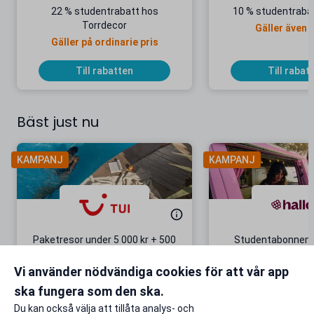
22 % studentrabatt hos
10 % studentrabat
Torrdecor
Gäller även 
Gäller på ordinarie pris
Till rabatten
Till rabat
Bäst just nu
KAMPANJ
KAMPANJ
Paketresor under 5 000 kr + 500
Studentabonnema
kr studentrabatt
kr/mån i 5 m
Vi använder nödvändiga cookies för att vår app
Gäller även på redan prissänkta
+ 20 GB extr
resor
ska fungera som den ska.
Till rabatten
Till rabat
Du kan också välja att tillåta analys- och