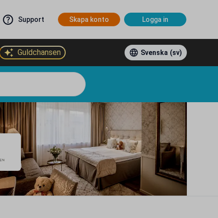
Support
Skapa konto
Logga in
Guldchansen
Svenska
(sv)