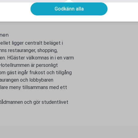
Godkänn alla
rtera ett problem
nnen
llet ligger centralt beläget i
inns restauranger, shopping,
n. HGäster välkomnas in i en varm
Hotellrummen är personligt
om gäst ingår frukost och tillgång
estaurangen och lobbybaren
klare meny tillsammans med ett
 Rådmannen och gör studentlivet