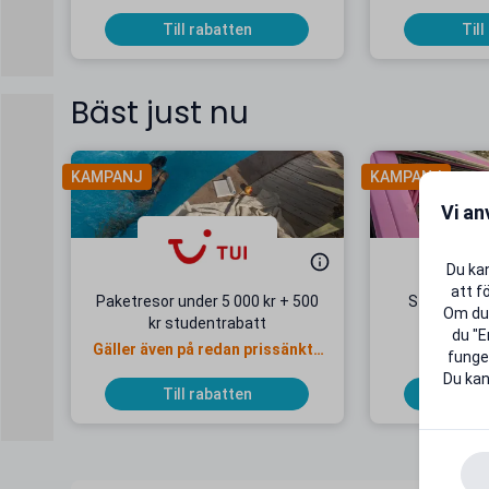
Till rabatten
Till
Bäst just nu
KAMPANJ
KAMPANJ
Vi an
Du kan
att f
Paketresor under 5 000 kr + 500
Studentab
Om du 
kr studentrabatt
kr/mån
du "E
Gäller även på redan prissänkta
+ 20 G
funger
resor
Du kan
Till rabatten
Till