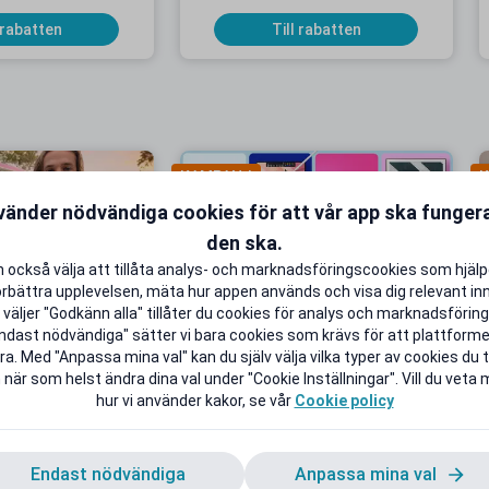
Göteborg
 rabatten
Till rabatten
KAMPANJ
K
vänder nödvändiga cookies för att vår app ska funge
den ska.
 också välja att tillåta analys- och marknadsföringscookies som hjäl
örbättra upplevelsen, mäta hur appen används och visa dig relevant inn
onnemang från 9
Upp till 50 % studentrabatt på
väljer "Godkänn alla" tillåter du cookies för analys och marknadsföring.
 i 5 månader
utvalda favoriter
ndast nödvändiga" sätter vi bara cookies som krävs för att plattform
B extra Surf
Back to School Deals!
a. Med "Anpassa mina val" kan du själv välja vilka typer av cookies du ti
 när som helst ändra dina val under "Cookie Inställningar". Vill du veta
 rabatten
Till rabatten
hur vi använder kakor, se vår
Cookie policy
Endast nödvändiga
Anpassa mina val