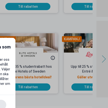
Till rabatten
Till rabatten
AMPANJ
KAMPANJ
ra som
per oss
ehåll.
Upp till 35 % studentrabatt hos
Upp till 25 % studentrab
 Väljer
Elite Hotels of Sweden
Entré & Åkpass
en ska
Sommarens bästa hotelldeal!
Gäller utvalda dat
llåter.
 mer om
Till rabatten
Till rabatten