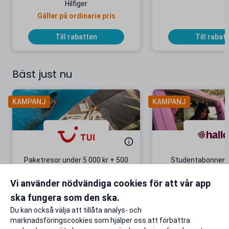
Hilfiger
Gäller på ordinarie pris
Till rabatten
Till rabat
Bäst just nu
KAMPANJ
KAMPANJ
Paketresor under 5 000 kr + 500
Studentabonnema
kr studentrabatt
kr/mån i 5 m
Vi använder nödvändiga cookies för att vår app
Gäller även på redan prissänkta
+ 20 GB extr
resor
ska fungera som den ska.
Till rabatten
Till rabat
Du kan också välja att tillåta analys- och
marknadsföringscookies som hjälper oss att förbättra