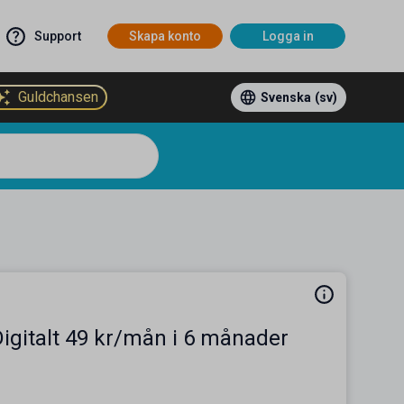
Support
Skapa konto
Logga in
Guldchansen
Svenska
(sv)
Digitalt 49 kr/mån i 6 månader