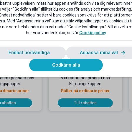
bättra upplevelsen, mäta hur appen används och visa dig relevant inneh
väljer "Godkänn alla" tillåter du cookies för analys och marknadsföring.
Endast nödvändiga" sätter vi bara cookies som krävs för att plattforme
ra. Med "Anpassa mina val" kan du själv välja vilka typer av cookies du til
 när som helst ändra dina val under "Cookie Inställningar". Vill du veta
hur vi använder kakor, se vår
Cookie policy
Endast nödvändiga
Anpassa mina val
Godkänn alla
 rabatt per säck hos
5 kr rabatt per produkt hos
ingspapper
Föreningskoppen
ordinarie priser
Gäller på ordinarie priser
l rabatten
Till rabatten