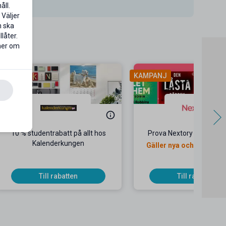
åll.
 Väljer
n ska
låter.
 mer om
KAMPANJ
10 % studentrabatt på allt hos
Prova Nextory gratis i 6
Kalenderkungen
Gäller nya och återko
kunder
Till rabatten
Till rabatten