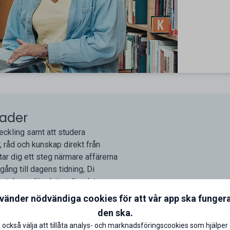
nader
veckling samt att studera
, råd och kunskap direkt från
tar dig ett steg närmare affärerna
lgång till dagens tidning, Di
artphone, läsplatta eller dator.
nvänder nödvändiga cookies för att vår app ska funger
den ska.
 också välja att tillåta analys- och marknadsföringscookies som hjälper 