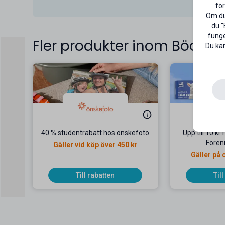
för
Om du 
du "
funge
Fler produkter inom Böcker
Du kan
40 % studentrabatt hos önskefoto
Upp till 10 kr
Fören
Gäller vid köp över 450 kr
Gäller på 
Till rabatten
Til