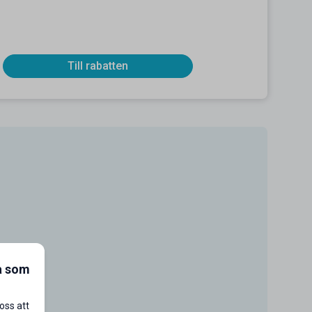
Till rabatten
a som
oss att