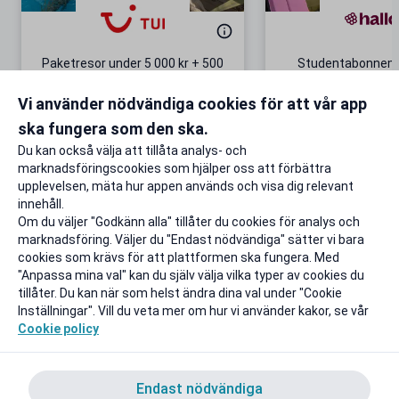
Paketresor under 5 000 kr + 500
Studentabonnema
kr studentrabatt
kr/mån i 5 m
Vi använder nödvändiga cookies för att vår app
Gäller även på redan prissänkta
+ 20 GB extr
resor
ska fungera som den ska.
Till rabatten
Till rabat
Du kan också välja att tillåta analys- och
marknadsföringscookies som hjälper oss att förbättra
upplevelsen, mäta hur appen används och visa dig relevant
innehåll.
Om du väljer "Godkänn alla" tillåter du cookies för analys och
marknadsföring. Väljer du "Endast nödvändiga" sätter vi bara
cookies som krävs för att plattformen ska fungera. Med
"Anpassa mina val" kan du själv välja vilka typer av cookies du
tillåter. Du kan när som helst ändra dina val under "Cookie
Inställningar". Vill du veta mer om hur vi använder kakor, se vår
Cookie policy
Endast nödvändiga