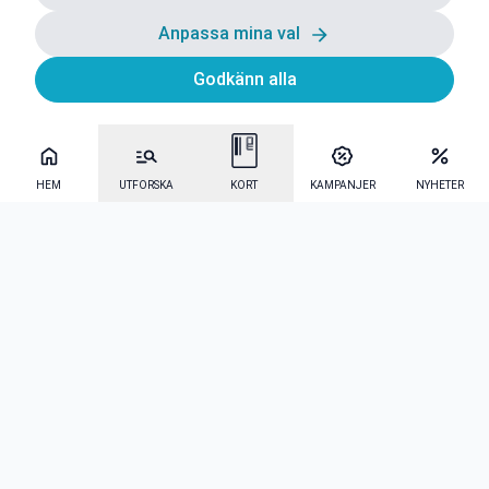
Anpassa mina val
Godkänn alla
HEM
UTFORSKA
KORT
KAMPANJER
NYHETER
Mecenat Alumni
·
Seniordays
·
Mecenat Talang
·
TraineeGuiden