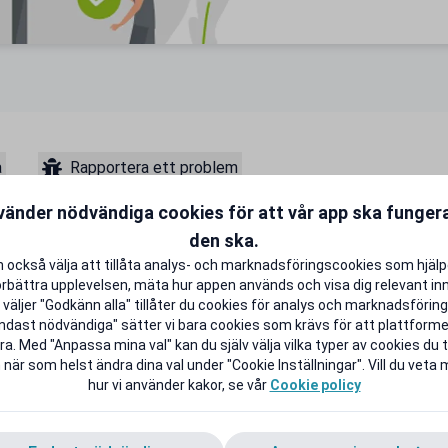
a
Rapportera ett problem
vänder nödvändiga cookies för att vår app ska funge
den ska.
10 då den svenska
 också välja att tillåta analys- och marknadsföringscookies som hjäl
Deras första station öppnades i
örbättra upplevelsen, mäta hur appen används och visa dig relevant inn
väljer "Godkänn alla" tillåter du cookies för analys och marknadsföring.
 100 stationer och nästan 300
ndast nödvändiga" sätter vi bara cookies som krävs för att plattform
ktningsföretagen i landet.
a. Med "Anpassa mina val" kan du själv välja vilka typer av cookies du ti
 när som helst ändra dina val under "Cookie Inställningar". Vill du veta
 ex kontrollbesiktningar,
hur vi använder kakor, se vår
Cookie policy
ntrollbesiktningar och efterkontroll
n avtalad tid.