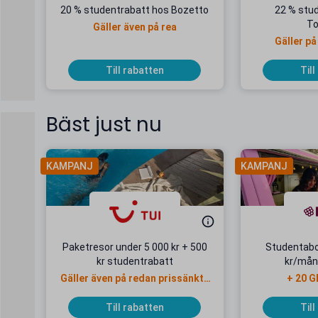
20 % studentrabatt hos Bozetto
22 % stu
To
Gäller även på rea
Gäller på
Till rabatten
Till
Bäst just nu
KAMPANJ
KAMPANJ
Paketresor under 5 000 kr + 500
Studentab
kr studentrabatt
kr/mån
Gäller även på redan prissänkta
+ 20 G
resor
Till rabatten
Till