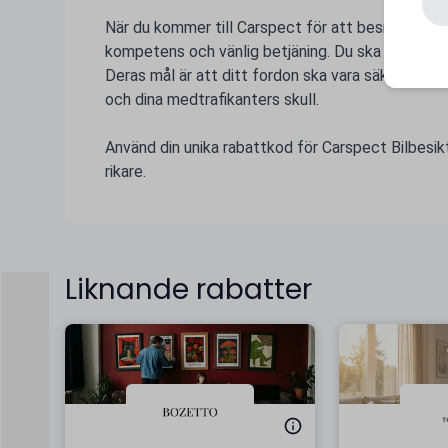
När du kommer till Carspect för att besikta din b
kompetens och vänlig betjäning. Du ska känna att 
Deras mål är att ditt fordon ska vara säkert när d
och dina medtrafikanters skull.
Använd din unika rabattkod för Carspect Bilbesikt
rikare.
Liknande rabatter