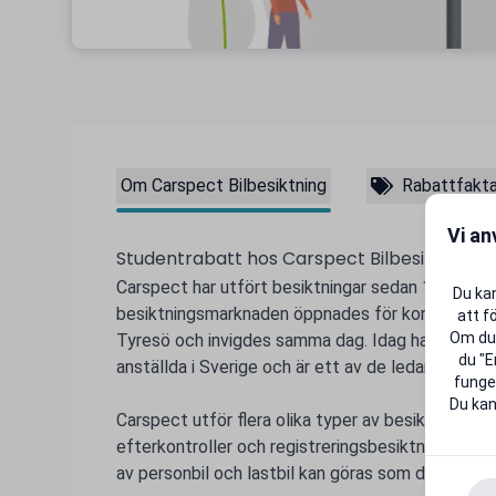
Om Carspect Bilbesiktning
Rabattfakt
Vi an
Studentrabatt hos Carspect Bilbesiktning
Carspect har utfört besiktningar sedan 1 juli 20
Du kan
besiktningsmarknaden öppnades för konkurrens. 
att f
Om du 
Tyresö och invigdes samma dag. Idag har de över
du "E
anställda i Sverige och är ett av de ledande besi
funger
Du kan
Carspect utför flera olika typer av besiktningar, t
efterkontroller och registreringsbesiktningar. Ko
av personbil och lastbil kan göras som drop-in uta