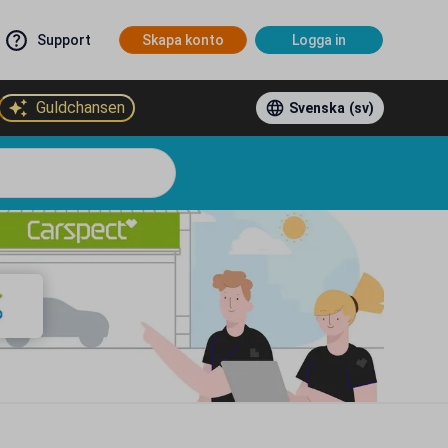
Support
Skapa konto
Logga in
Guldchansen
Svenska
(sv)