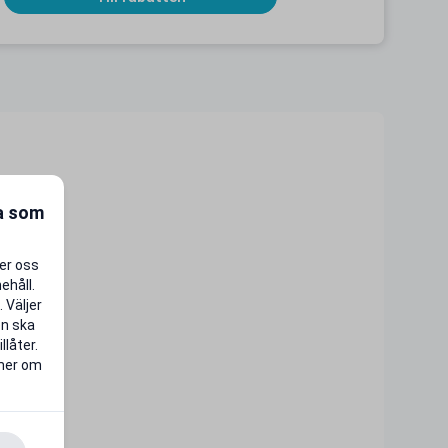
ra som
per oss
ehåll.
 Väljer
en ska
llåter.
 mer om