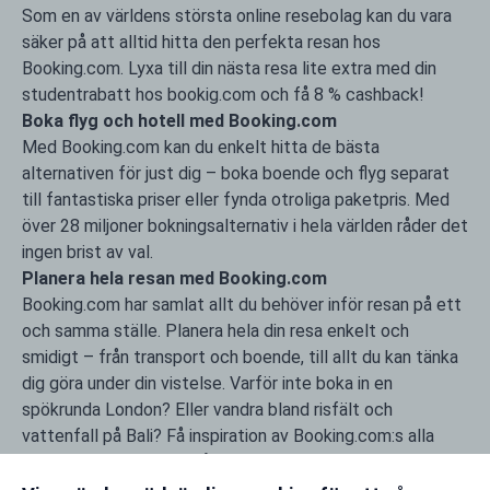
Som en av världens största online resebolag kan du vara
säker på att alltid hitta den perfekta resan hos
Booking.com. Lyxa till din nästa resa lite extra med din
studentrabatt hos bookig.com och få 8 % cashback!
Boka flyg och hotell med Booking.com
Med Booking.com kan du enkelt hitta de bästa
alternativen för just dig – boka boende och flyg separat
till fantastiska priser eller fynda otroliga paketpris. Med
över 28 miljoner bokningsalternativ i hela världen råder det
ingen brist av val.
Planera hela resan med Booking.com
Booking.com har samlat allt du behöver inför resan på ett
och samma ställe. Planera hela din resa enkelt och
smidigt – från transport och boende, till allt du kan tänka
dig göra under din vistelse. Varför inte boka in en
spökrunda London? Eller vandra bland risfält och
vattenfall på Bali? Få inspiration av Booking.com:s alla
samlade sevärdheter från hela världen. Gör livet lite
enklare och resan lite mer prisvärd – boka nästa resa med