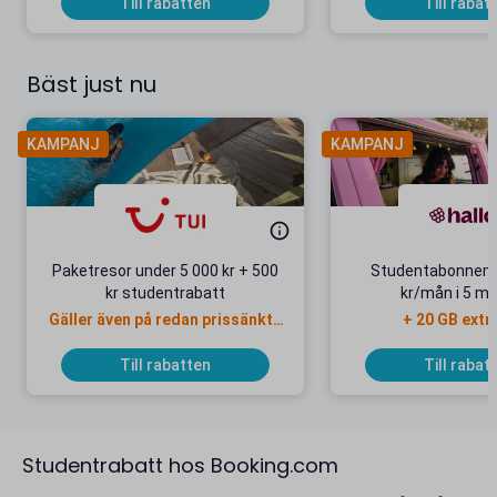
Till rabatten
Till rabat
Bäst just nu
KAMPANJ
KAMPANJ
Paketresor under 5 000 kr + 500
Studentabonnema
kr studentrabatt
kr/mån i 5 m
Gäller även på redan prissänkta
+ 20 GB extr
resor
Till rabatten
Till rabat
Studentrabatt hos Booking.com