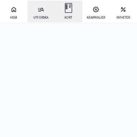
HEM
UTFORSKA
KORT
KAMPANJER
NYHETER
Mecenat Alumni
·
Seniordays
·
Mecenat Talang
·
TraineeGuiden