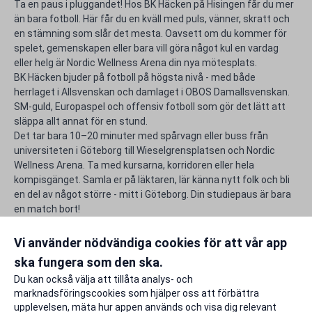
Ta en paus i pluggandet! Hos BK Häcken på Hisingen får du mer
än bara fotboll. Här får du en kväll med puls, vänner, skratt och
en stämning som slår det mesta. Oavsett om du kommer för
spelet, gemenskapen eller bara vill göra något kul en vardag
eller helg är Nordic Wellness Arena din nya mötesplats.
BK Häcken bjuder på fotboll på högsta nivå - med både
herrlaget i Allsvenskan och damlaget i OBOS Damallsvenskan.
SM-guld, Europaspel och offensiv fotboll som gör det lätt att
släppa allt annat för en stund.
Det tar bara 10–20 minuter med spårvagn eller buss från
universiteten i Göteborg till Wieselgrensplatsen och Nordic
Wellness Arena. Ta med kursarna, korridoren eller hela
kompisgänget. Samla er på läktaren, lär känna nytt folk och bli
en del av något större - mitt i Göteborg. Din studiepaus är bara
en match bort!
Använd din unika rabattkod för BK Häcken och gör studentlivet
lite rikare.
Vi använder nödvändiga cookies för att vår app
ska fungera som den ska.
Rapportera ett problem
Du kan också välja att tillåta analys- och
marknadsföringscookies som hjälper oss att förbättra
upplevelsen, mäta hur appen används och visa dig relevant