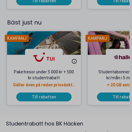
Till rabatten
Till rabat
Bäst just nu
KAMPANJ
KAMPANJ
Paketresor under 5 000 kr + 500
Studentabonnema
kr studentrabatt
kr/mån i 5 m
Gäller även på redan prissänkta
+ 20 GB extr
resor
Till rabatten
Till rabat
Studentrabatt hos BK Häcken