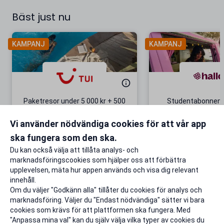
Bäst just nu
KAMPANJ
KAMPANJ
Paketresor under 5 000 kr + 500
Studentabonnema
kr studentrabatt
kr/mån i 5 m
Vi använder nödvändiga cookies för att vår app
Gäller även på redan prissänkta
+ 20 GB extr
resor
ska fungera som den ska.
Till rabatten
Till rabat
Du kan också välja att tillåta analys- och
marknadsföringscookies som hjälper oss att förbättra
upplevelsen, mäta hur appen används och visa dig relevant
innehåll.
Om du väljer "Godkänn alla" tillåter du cookies för analys och
marknadsföring. Väljer du "Endast nödvändiga" sätter vi bara
cookies som krävs för att plattformen ska fungera. Med
"Anpassa mina val" kan du själv välja vilka typer av cookies du