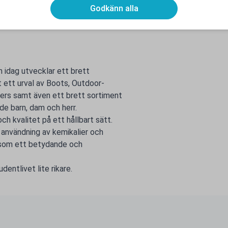
Godkänn alla
 idag utvecklar ett brett
t ett urval av Boots, Outdoor-
akers samt även ett brett sortiment
åde barn, dam och herr.
ch kvalitet på ett hållbart sätt.
 användning av kemikalier och
g som ett betydande och
entlivet lite rikare.