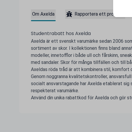
Om Axelda
Rapportera ett problem
Studentrabatt hos Axelda
Axelda är ett svenskt varumärke sedan 2006 som
sortiment av skor. I kollektionen finns bland anna
modeller, innetofflor i både ull och fårskinn, sne
med sandaler. Skor för många tillfällen och till b
Axeldas röda tråd är att kombinera stil, komfort o
Genom noggranna kvalitetskontroller, ansvarsfull
socialt ansvarstagande har Axelda etablerat si
respekterat varumärke.
Använd din unika rabattkod för Axelda och gör stud