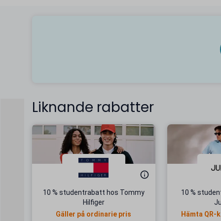
Liknande rabatter
10 % studentrabatt hos Tommy
10 % student
Hilfiger
J
Gäller på ordinarie pris
Hämta QR-ko