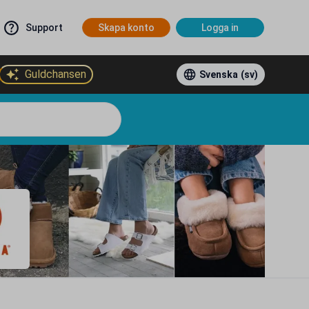
Support
Skapa konto
Logga in
Guldchansen
Svenska
(sv)