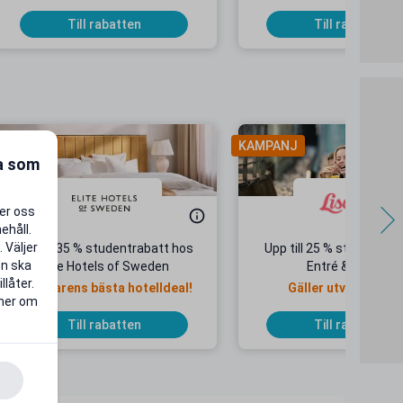
Till rabatten
Till rabatten
AMPANJ
KAMPANJ
ra som
per oss
ehåll.
 Väljer
Upp till 35 % studentrabatt hos
Upp till 25 % studentrab
en ska
Elite Hotels of Sweden
Entré & Åkpass
llåter.
Sommarens bästa hotelldeal!
Gäller utvalda dat
 mer om
Till rabatten
Till rabatten