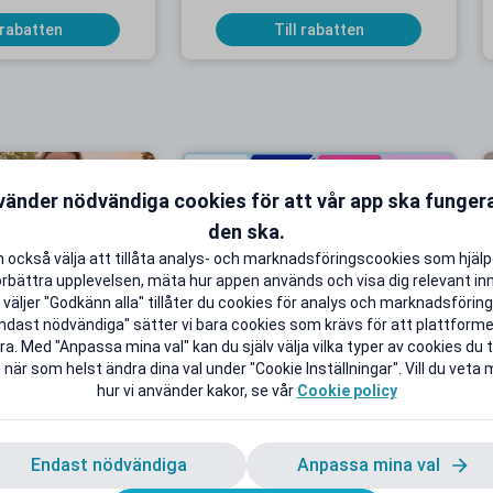
 rabatten
Till rabatten
KAMPANJ
K
vänder nödvändiga cookies för att vår app ska funge
den ska.
 också välja att tillåta analys- och marknadsföringscookies som hjäl
örbättra upplevelsen, mäta hur appen används och visa dig relevant inn
väljer "Godkänn alla" tillåter du cookies för analys och marknadsföring.
onnemang från 9
Upp till 50 % studentrabatt på
ndast nödvändiga" sätter vi bara cookies som krävs för att plattform
 i 5 månader
utvalda favoriter
a. Med "Anpassa mina val" kan du själv välja vilka typer av cookies du ti
B extra Surf
Back to School Deals!
 när som helst ändra dina val under "Cookie Inställningar". Vill du veta
hur vi använder kakor, se vår
Cookie policy
 rabatten
Till rabatten
Endast nödvändiga
Anpassa mina val