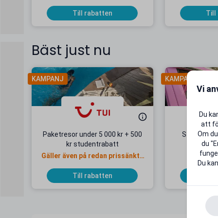
Till rabatten
Till
Bäst just nu
KAMPANJ
KAMPANJ
Vi an
Du kan
att f
Om du 
Paketresor under 5 000 kr + 500
Studentab
du "E
kr studentrabatt
kr/mån
funger
Gäller även på redan prissänkta
+ 20 G
Du kan
resor
Till rabatten
Till