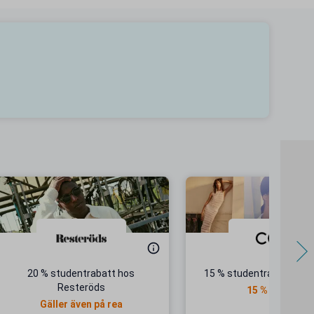
20 % studentrabatt hos
15 % studentrabatt på d
Resteröds
15 % rabatt
Gäller även på rea