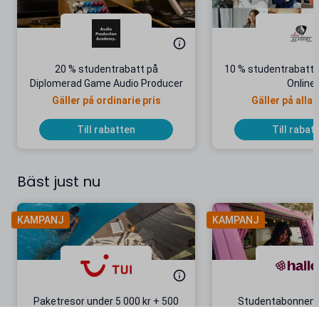
20 % studentrabatt på
10 % studentrabatt
Diplomerad Game Audio Producer
Online
Gäller på ordinarie pris
Gäller på alla 
yrkesutbildn
Till rabatten
Till rabat
Bäst just nu
KAMPANJ
KAMPANJ
Paketresor under 5 000 kr + 500
Studentabonnema
kr studentrabatt
kr/mån i 5 m