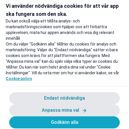
Vi använder nödvändiga cookies för att vår app
Gäller även på redan prissänkta
+ 20 GB extr
resor
ska fungera som den ska.
Till rabatten
Till rabat
Du kan också välja att tillåta analys- och
marknadsföringscookies som hjälper oss att förbättra
upplevelsen, mäta hur appen används och visa dig relevant
innehåll.
Om du väljer "Godkänn alla" tillåter du cookies för analys och
marknadsföring. Väljer du "Endast nödvändiga" sätter vi bara
cookies som krävs för att plattformen ska fungera. Med
"Anpassa mina val" kan du själv välja vilka typer av cookies du
tillåter. Du kan när som helst ändra dina val under "Cookie
Inställningar". Vill du veta mer om hur vi använder kakor, se vår
Cookie policy
Endast nödvändiga
Anpassa mina val
Godkänn alla