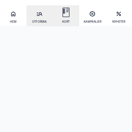
HEM
UTFORSKA
KORT
KAMPANJER
NYHETER
Mecenat Alumni
·
Seniordays
·
Mecenat Talang
·
TraineeGuiden