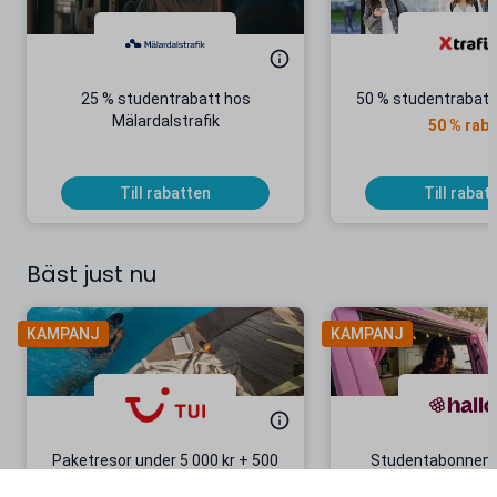
25 % studentrabatt hos
50 % studentrabatt 
Mälardalstrafik
50 % raba
Till rabatten
Till rabat
Bäst just nu
KAMPANJ
KAMPANJ
Paketresor under 5 000 kr + 500
Studentabonnema
kr studentrabatt
kr/mån i 5 m