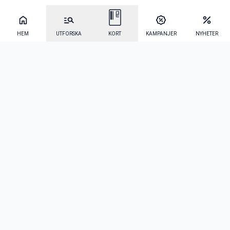
HEM
UTFORSKA
KORT
KAMPANJER
NYHETER
Mecenat Alumni
·
Seniordays
·
Mecenat Talang
·
TraineeGuiden