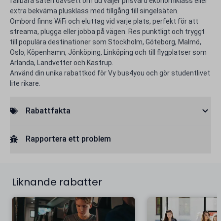
fällbara säten oavsett om du väljer prisvärd ekonomiklass eller
extra bekväma plusklass med tillgång till singelsäten.​
Ombord finns WiFi och eluttag vid varje plats, perfekt för att
streama, plugga eller jobba på vägen. Res punktligt och tryggt
till populära destinationer som Stockholm, Göteborg, Malmö,
Oslo, Köpenhamn, Jönköping, Linköping och till flygplatser som
Arlanda, Landvetter och Kastrup.
Använd din unika rabattkod för Vy bus4you​ och gör studentlivet
lite rikare.
Rabattfakta
Rapportera ett problem
Liknande rabatter