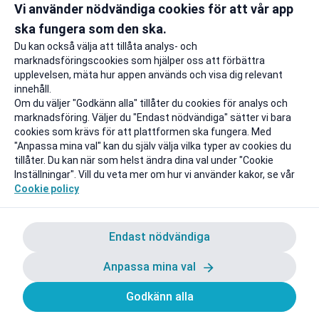
Vi använder nödvändiga cookies för att vår app
Gäller även på redan prissänkta
+ 20 GB extr
resor
ska fungera som den ska.
Till rabatten
Till rabat
Du kan också välja att tillåta analys- och
marknadsföringscookies som hjälper oss att förbättra
upplevelsen, mäta hur appen används och visa dig relevant
innehåll.
Om du väljer "Godkänn alla" tillåter du cookies för analys och
marknadsföring. Väljer du "Endast nödvändiga" sätter vi bara
cookies som krävs för att plattformen ska fungera. Med
"Anpassa mina val" kan du själv välja vilka typer av cookies du
tillåter. Du kan när som helst ändra dina val under "Cookie
Inställningar". Vill du veta mer om hur vi använder kakor, se vår
Cookie policy
Endast nödvändiga
Anpassa mina val
Godkänn alla