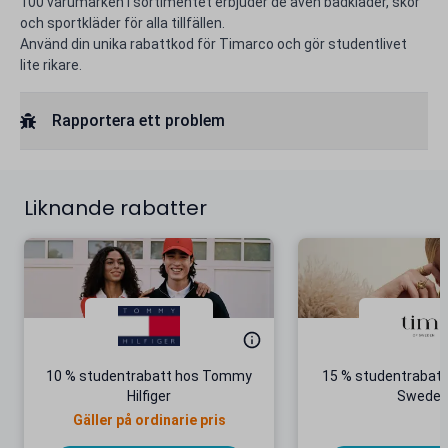
100 varumärken i sortimentet erbjuder de även badkläder, skor
och sportkläder för alla tillfällen.
Använd din unika rabattkod för Timarco och gör studentlivet
lite rikare.
Rapportera ett problem
Liknande rabatter
10 % studentrabatt hos Tommy
15 % studentrabatt
Hilfiger
Swede
Gäller på ordinarie pris