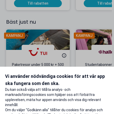
Till rabatten
Till rabat
Bäst just nu
KAMPANJ
KAMPANJ
Paketresor under 5 000 kr + 500
Studentabonnema
kr studentrabatt
kr/mån i 5 m
Vi använder nödvändiga cookies för att vår app
Gäller även på redan prissänkta
+ 20 GB extr
resor
ska fungera som den ska.
Till rabatten
Till rabat
Du kan också välja att tillåta analys- och
marknadsföringscookies som hjälper oss att förbättra
upplevelsen, mäta hur appen används och visa dig relevant
innehåll.
Om du väljer "Godkänn alla" tillåter du cookies för analys och