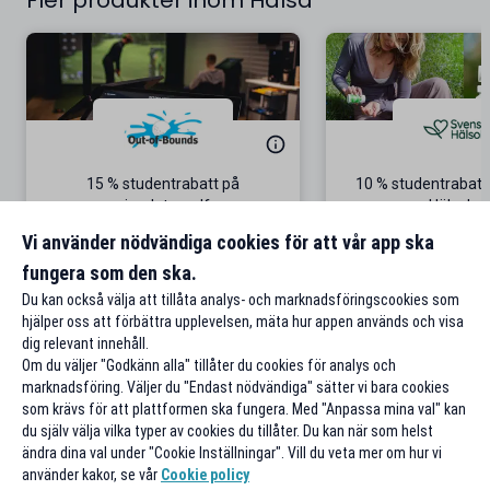
Fler produkter inom Hälsa
15 % studentrabatt på
10 % studentrabatt
simulatorgolf
Hälsokos
Från 100 kr/tim i Göteborg
Gäller på ordinar
Vi använder nödvändiga cookies för att vår app ska
fungera som den ska.
Till rabatten
Till rabat
Du kan också välja att tillåta analys- och marknadsföringscookies som
hjälper oss att förbättra upplevelsen, mäta hur appen används och visa
dig relevant innehåll.
Om du väljer "Godkänn alla" tillåter du cookies för analys och
marknadsföring. Väljer du "Endast nödvändiga" sätter vi bara cookies
som krävs för att plattformen ska fungera. Med "Anpassa mina val" kan
du själv välja vilka typer av cookies du tillåter. Du kan när som helst
ändra dina val under "Cookie Inställningar". Vill du veta mer om hur vi
använder kakor, se vår
Cookie policy