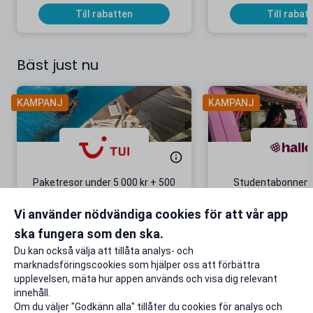
Till rabatten
Till rabat
Bäst just nu
KAMPANJ
KAMPANJ
Paketresor under 5 000 kr + 500
Studentabonnema
kr studentrabatt
kr/mån i 5 m
Vi använder nödvändiga cookies för att vår app
Gäller även på redan prissänkta
+ 20 GB extr
resor
ska fungera som den ska.
Till rabatten
Till rabat
Du kan också välja att tillåta analys- och
marknadsföringscookies som hjälper oss att förbättra
upplevelsen, mäta hur appen används och visa dig relevant
innehåll.
Om du väljer "Godkänn alla" tillåter du cookies för analys och