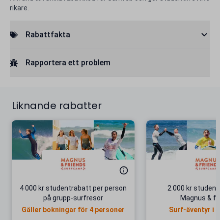
rikare.
Rabattfakta
Rapportera ett problem
Liknande rabatter
4 000 kr studentrabatt per person
2 000 kr student
på grupp-surfresor
Magnus & fr
Gäller bokningar för 4 personer
Surf-äventyr i 