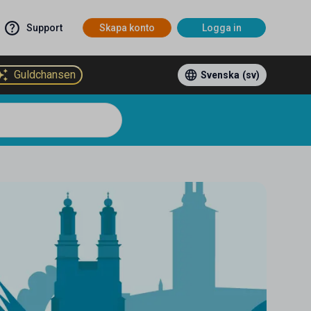
Support
Skapa konto
Logga in
Guldchansen
Svenska
(sv)