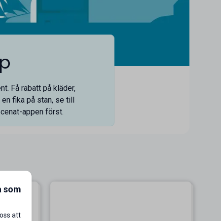
rp
t. Få rabatt på kläder,
n fika på stan, se till
cenat-appen
först.
a som
oss att