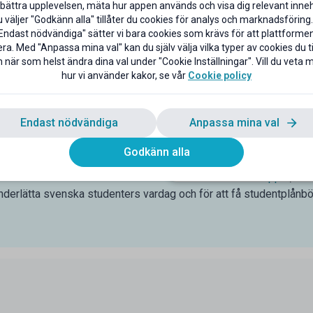
bättra upplevelsen, mäta hur appen används och visa dig relevant inneh
väljer "Godkänn alla" tillåter du cookies för analys och marknadsföring.
Endast nödvändiga" sätter vi bara cookies som krävs för att plattforme
ra. Med "Anpassa mina val" kan du själv välja vilka typer av cookies du til
 studentrabatter nära dig
 när som helst ändra dina val under "Cookie Inställningar". Vill du veta
 studentrabatter nära Tierp samlade, så att du enkelt kan navigera 
hur vi använder kakor, se vår
Cookie policy
g nära dig. Smidigt även när du är i en ny stad där du kanske inte 
na in dina favoritställen nära Tierp på Mecenats karta och spara
is
Endast nödvändiga
Anpassa mina val
delarna som student är rabatter och bättre priser online och i but
ll studiestöd från CSN får tillgång till tusentals studentrabatter 
Godkänn alla
u får tillgång till tusentals studentrabatter via Mecenat under hela
ns bästa vän som förmedlar studentrabatter hos bl.a.
Apple
,
H&
underlätta svenska studenters vardag och för att få studentplånbö