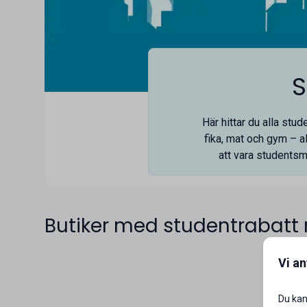
S
Här hittar du alla stu
fika, mat och gym – al
att vara studentsm
Butiker med studentrabatt 
Vi a
Du kan