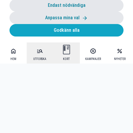
Endast nödvändiga
Anpassa mina val
Godkänn alla
HEM
UTFORSKA
KORT
KAMPANJER
NYHETER
Mecenat Alumni
·
Seniordays
·
Mecenat Talang
·