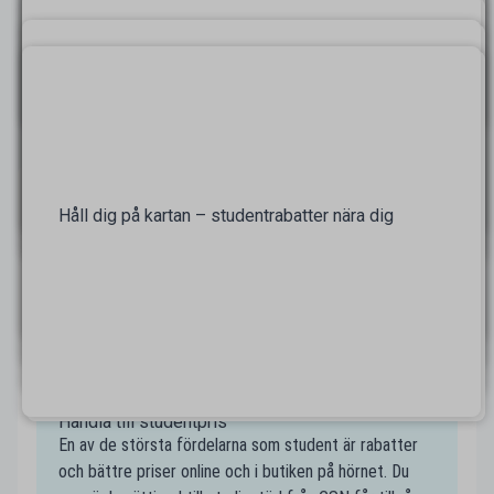
Håll dig på kartan – studentrabatter nära dig
På kartan finns alla studentrabatter nära Sundsvall
samlade, så att du enkelt kan navigera fram alla
studentvänliga företag nära dig. Smidigt även när du
är i en ny stad där du kanske inte har koll på alla
studentrabatter! Spana in dina favoritställen nära
Sundsvall på Mecenats karta och spara pengar som
student.
Handla till studentpris
En av de största fördelarna som student är rabatter
och bättre priser online och i butiken på hörnet. Du