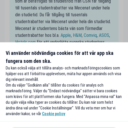
som är berättigad till studiestöd från CSN får tillgång
till tusentals studentrabatter via Mecenat under hela
din studietid. Du får tillgång till tusentals
studentrabatter via Mecenat under hela din studietid.
Mecenat är studentens bästa vän som förmedlar
studentrabatter hos bl.a.
Apple
,
H&M
,
Comviq
,
ASOS
,
Hotels.com
för att underlätta svenska studenters
vardag och för att få studentplånböckerna att räcka
Vi använder nödvändiga cookies för att vår app ska
längre.
fungera som den ska.
Du kan också välja att tillåta analys- och marknadsföringscookies som
hjälper oss att förbättra upplevelsen, mäta hur appen används och visa
dig relevant innehåll.
Om du väljer "Godkänn alla" tillåter du cookies för analys och
marknadsföring. Väljer du "Endast nödvändiga" sätter vi bara cookies
som krävs för att plattformen ska fungera. Med "Anpassa mina val" kan
du själv välja vilka typer av cookies du tillåter. Du kan när som helst
ändra dina val under "Cookie Inställningar". Vill du veta mer om hur vi
använder kakor, se vår
Cookie policy