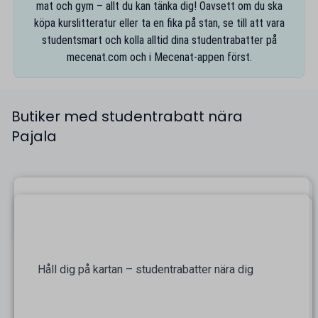
mat och gym – allt du kan tänka dig! Oavsett om du ska
köpa kurslitteratur eller ta en fika på stan, se till att vara
studentsmart och kolla alltid dina studentrabatter på
mecenat.com
och i
Mecenat-appen
först.
Butiker med studentrabatt nära
Pajala
Håll dig på kartan – studentrabatter nära dig
På kartan finns alla studentrabatter nära Pajala
samlade, så att du enkelt kan navigera fram alla