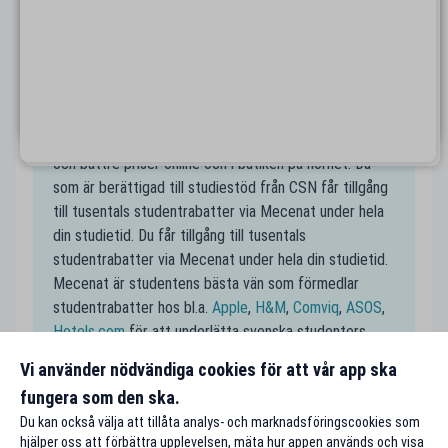
studentvänliga företag nära dig. Smidigt även när du
är i en ny stad där du kanske inte har koll på alla
studentrabatter! Spana in dina favoritställen nära
Pajala på Mecenats karta och spara pengar som
student.
Handla till studentpris
En av de största fördelarna som student är rabatter
och bättre priser online och i butiken på hörnet. Du
som är berättigad till studiestöd från CSN får tillgång
till tusentals studentrabatter via Mecenat under hela
din studietid. Du får tillgång till tusentals
studentrabatter via Mecenat under hela din studietid.
Mecenat är studentens bästa vän som förmedlar
studentrabatter hos bl.a.
Apple
,
H&M
,
Comviq
,
ASOS
,
Hotels.com
för att underlätta svenska studenters
vardag och för att få studentplånböckerna att räcka
Vi använder nödvändiga cookies för att vår app ska
längre.
fungera som den ska.
Du kan också välja att tillåta analys- och marknadsföringscookies som
hjälper oss att förbättra upplevelsen, mäta hur appen används och visa