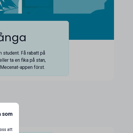
långa
 student. Få rabatt på
ller ta en fika på stan,
Mecenat-appen
först.
a som
oss att