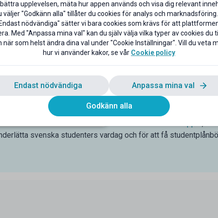
bättra upplevelsen, mäta hur appen används och visa dig relevant inneh
väljer "Godkänn alla" tillåter du cookies för analys och marknadsföring.
 studentrabatter nära dig
Endast nödvändiga" sätter vi bara cookies som krävs för att plattforme
 studentrabatter nära Mörbylånga samlade, så att du enkelt kan na
ra. Med "Anpassa mina val" kan du själv välja vilka typer av cookies du til
 när som helst ändra dina val under "Cookie Inställningar". Vill du veta
g nära dig. Smidigt även när du är i en ny stad där du kanske inte 
hur vi använder kakor, se vår
Cookie policy
ana in dina favoritställen nära Mörbylånga på Mecenats karta oc
is
Endast nödvändiga
Anpassa mina val
delarna som student är rabatter och bättre priser online och i but
ll studiestöd från CSN får tillgång till tusentals studentrabatter 
Godkänn alla
u får tillgång till tusentals studentrabatter via Mecenat under hela
ns bästa vän som förmedlar studentrabatter hos bl.a.
Apple
,
H&
underlätta svenska studenters vardag och för att få studentplånbö