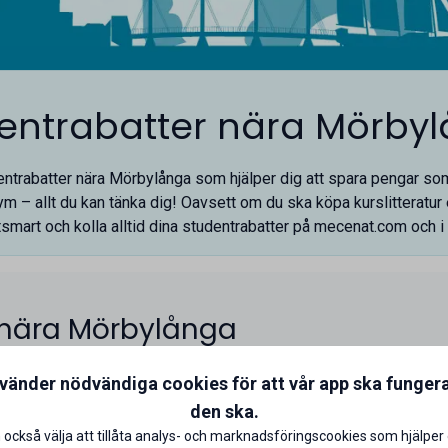
entrabatter nära Mörby
udentrabatter nära Mörbylånga som hjälper dig att spara pengar som
ym – allt du kan tänka dig! Oavsett om du ska köpa kurslitteratur e
ntsmart och kolla alltid dina studentrabatter på
mecenat.com
och i
 nära Mörbylånga
nvänder nödvändiga cookies för att vår app ska funger
den ska.
 också välja att tillåta analys- och marknadsföringscookies som hjälper 