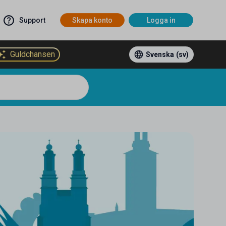
Support
Skapa konto
Logga in
Guldchansen
Svenska
(sv)