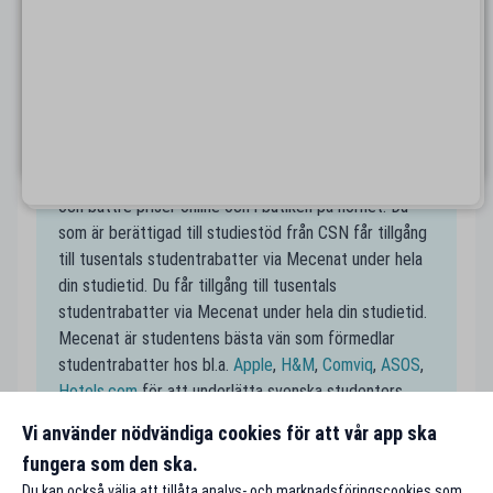
samlade, så att du enkelt kan navigera fram alla
studentvänliga företag nära dig. Smidigt även när du
är i en ny stad där du kanske inte har koll på alla
studentrabatter! Spana in dina favoritställen nära
Ljusdal på Mecenats karta och spara pengar som
student.
Handla till studentpris
En av de största fördelarna som student är rabatter
och bättre priser online och i butiken på hörnet. Du
som är berättigad till studiestöd från CSN får tillgång
till tusentals studentrabatter via Mecenat under hela
din studietid. Du får tillgång till tusentals
studentrabatter via Mecenat under hela din studietid.
Mecenat är studentens bästa vän som förmedlar
studentrabatter hos bl.a.
Apple
,
H&M
,
Comviq
,
ASOS
,
Hotels.com
för att underlätta svenska studenters
vardag och för att få studentplånböckerna att räcka
Vi använder nödvändiga cookies för att vår app ska
längre.
fungera som den ska.
Du kan också välja att tillåta analys- och marknadsföringscookies som