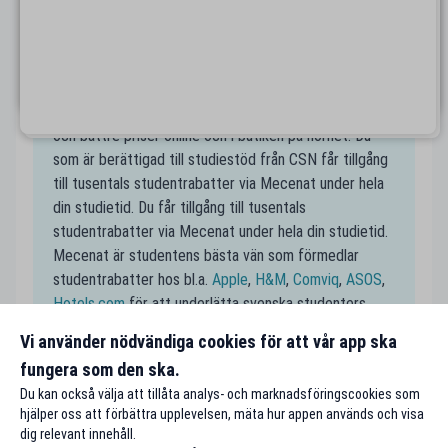
studentrabatter! Spana in dina favoritställen nära
Hylte på Mecenats karta och spara pengar som
student.
Handla till studentpris
En av de största fördelarna som student är rabatter
och bättre priser online och i butiken på hörnet. Du
som är berättigad till studiestöd från CSN får tillgång
till tusentals studentrabatter via Mecenat under hela
din studietid. Du får tillgång till tusentals
studentrabatter via Mecenat under hela din studietid.
Mecenat är studentens bästa vän som förmedlar
studentrabatter hos bl.a.
Apple
,
H&M
,
Comviq
,
ASOS
,
Hotels.com
för att underlätta svenska studenters
vardag och för att få studentplånböckerna att räcka
Vi använder nödvändiga cookies för att vår app ska
längre.
fungera som den ska.
Du kan också välja att tillåta analys- och marknadsföringscookies som
hjälper oss att förbättra upplevelsen, mäta hur appen används och visa
dig relevant innehåll.