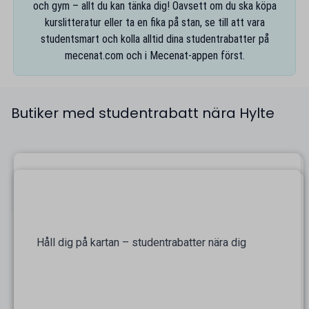
och gym – allt du kan tänka dig! Oavsett om du ska köpa
kurslitteratur eller ta en fika på stan, se till att vara
studentsmart och kolla alltid dina studentrabatter på
mecenat.com
och i
Mecenat-appen
först.
Butiker med studentrabatt nära Hylte
Håll dig på kartan – studentrabatter nära dig
På kartan finns alla studentrabatter nära Hylte
samlade, så att du enkelt kan navigera fram alla
studentvänliga företag nära dig. Smidigt även när du
är i en ny stad där du kanske inte har koll på alla